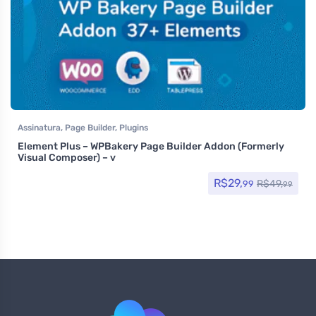
Assinatura
,
Page Builder
,
Plugins
Element Plus – WPBakery Page Builder Addon (Formerly
Visual Composer) – v
R$
29,
R$
49,
99
99