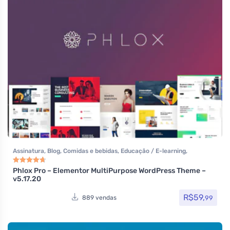
Assinatura
,
Blog
,
Comidas e bebidas
,
Educação / E-learning
,
Elementor
,
Hotel / Viagem
,
Imobiliária
,
Listagens e diretórios
,
Loja
Virtual
,
Multiuso
,
Política
,
Portfolio
,
Reservas e Aluguel
,
Saúde e
Phlox Pro – Elementor MultiPurpose WordPress Theme –
Avaliação
4.80
de 5
v5.17.20
Beleza
,
Som e video
,
Tecnologia
,
Temas
,
Themeforest
,
Todos os itens
R$
59,
99
889 vendas