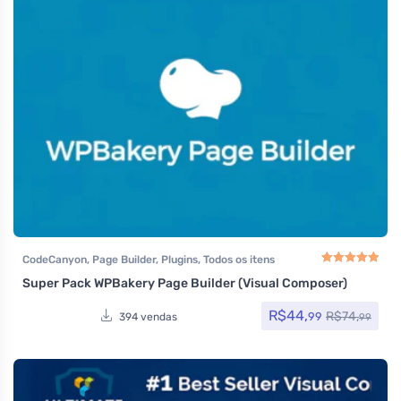
CodeCanyon
,
Page Builder
,
Plugins
,
Todos os itens
Super Pack WPBakery Page Builder (Visual Composer)
Avaliação
5.00
de
R$
44,
R$
74,
99
394 vendas
99