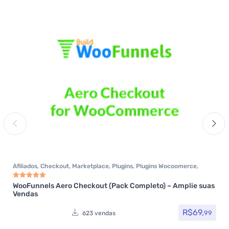
Afiliados
,
Checkout
,
Marketplace
,
Plugins
,
Plugins Wocoomerce
,
Woocommerce
WooFunnels Aero Checkout (Pack Completo) – Amplie suas
Avaliação
5.00
de 5
Vendas
R$
69,
99
623 vendas