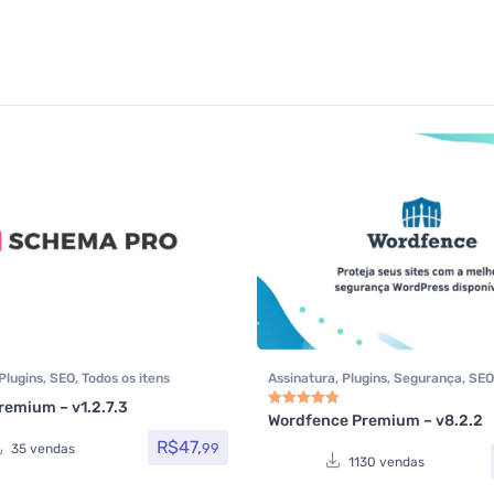
Plugins
,
SEO
,
Todos os itens
Assinatura
,
Plugins
,
Segurança
,
SEO
itens
emium – v1.2.7.3
Wordfence Premium – v8.2.2
Avaliação
5.00
de 5
R$
47,
99
35 vendas
1130 vendas