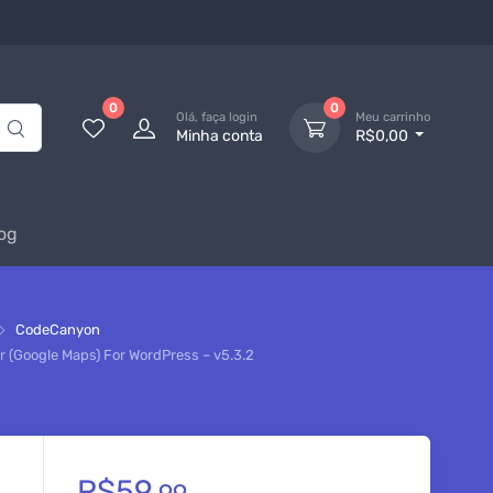
0
0
Olá, faça login
Meu carrinho
Minha conta
R$0,00
og
CodeCanyon
or (Google Maps) For WordPress – v5.3.2
R$
59,