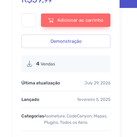
99
Agile Store Locator (Google Maps) For WordPress - v5.3.2 
Adicionar ao carrinho
Demonstração
4
Vendas
Última atualização
July 29, 2026
Lançado
fevereiro 5, 2025
Categorias
Assinatura
,
CodeCanyon
,
Mapas
,
Plugins
,
Todos os itens