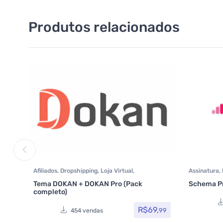
Produtos relacionados
Afiliados
,
Dropshipping
,
Loja Virtual
,
Assinatura
,
Marketplace
,
MarketPlace
,
Plugins
,
Plugins
Tema DOKAN + DOKAN Pro (Pack
Schema Pr
Wocoomerce
,
Todos os itens
completo)
R$
69,
99
454 vendas