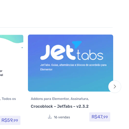
,
Todos os
Addons para Elementor
,
Assinatura
,
Assi
Crocoblock
,
Crocoblock
,
Elementor Pro
,
Elem
Crocoblock – JetTabs – v2.3.2
Plugins
,
Todos os itens
Portf
Ava
Avali
Them
Todos
R$
47,
99
16 vendas
R$
59,
99