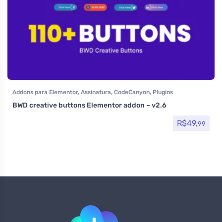
Addons para Elementor
,
Assinatura
,
CodeCanyon
,
Plugins
BWD creative buttons Elementor addon – v2.6
R$
49,
99