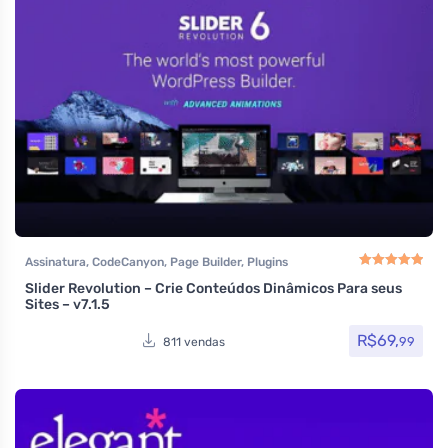
Assinatura
,
CodeCanyon
,
Page Builder
,
Plugins
Slider Revolution – Crie Conteúdos Dinâmicos Para seus
Avaliação
5.00
de
Sites – v7.1.5
R$
69,
99
811 vendas