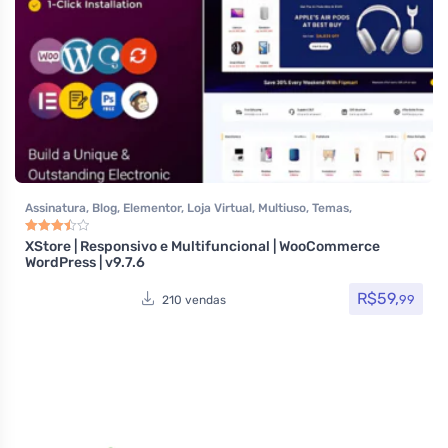
Assinatura
,
Blog
,
Elementor
,
Loja Virtual
,
Multiuso
,
Temas
,
Themeforest
,
Todos os itens
,
Woocommerce
XStore | Responsivo e Multifuncional | WooCommerce
Avaliação
3.50
de 5
WordPress | v9.7.6
R$
59,
99
210 vendas