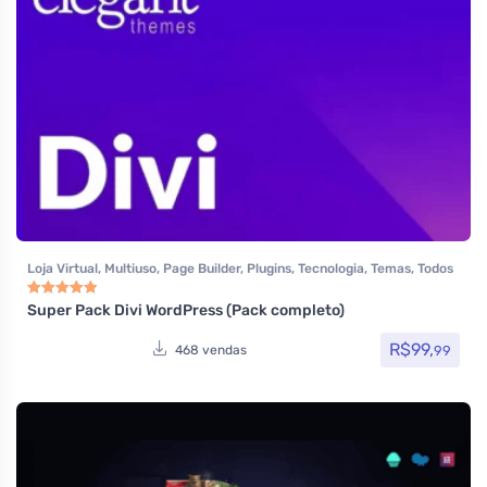
Loja Virtual
,
Multiuso
,
Page Builder
,
Plugins
,
Tecnologia
,
Temas
,
Todos
os itens
,
Woocommerce
Super Pack Divi WordPress (Pack completo)
Avaliação
5.00
de 5
R$
99,
99
468 vendas