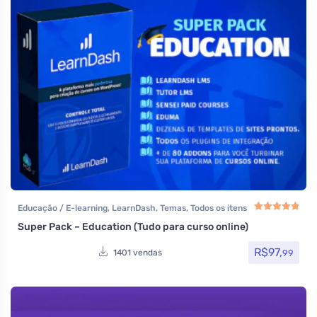
Educação / E-learning
,
LearnDash
,
Temas
,
Todos os itens
Super Pack – Education (Tudo para curso online)
Avaliação
4.83
de
R$
97,
99
1401 vendas