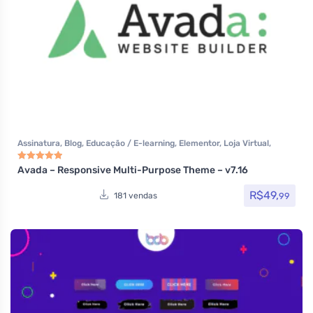
Assinatura
,
Blog
,
Educação / E-learning
,
Elementor
,
Loja Virtual
,
MarketPlace
,
Multiuso
,
Portfolio
,
Tecnologia
,
Temas
,
Themeforest
,
Todos os itens
,
Woocommerce
Avada – Responsive Multi-Purpose Theme – v7.16
Avaliação
5.00
de 5
R$
49,
99
181 vendas