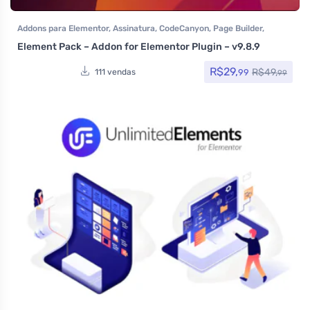
Addons para Elementor
,
Assinatura
,
CodeCanyon
,
Page Builder
,
Plugins
Element Pack – Addon for Elementor Plugin – v9.8.9
R$
29,
R$
49,
99
111 vendas
99