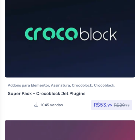
Addons para Elementor
,
Assinatura
,
Crocoblock
,
Crocoblock
,
Elementor Pro
,
Page Builder
,
Plugins
Super Pack – Crocoblock Jet Plugins
R$
53,
R$
89,
99
1045 vendas
99