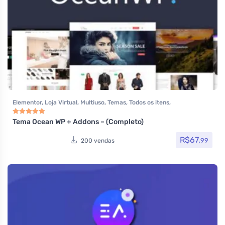
Elementor
,
Loja Virtual
,
Multiuso
,
Temas
,
Todos os itens
,
Woocommerce
Tema Ocean WP + Addons – (Completo)
Avaliação
5.00
de 5
R$
67,
99
200 vendas