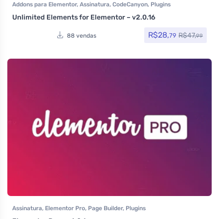
Addons para Elementor
,
Assinatura
,
CodeCanyon
,
Plugins
Unlimited Elements for Elementor – v2.0.16
R$
28,
R$
47,
79
88 vendas
99
Assinatura
,
Elementor Pro
,
Page Builder
,
Plugins