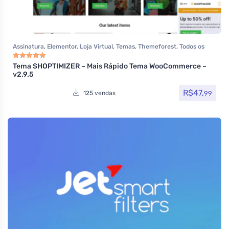
Assinatura
,
Elementor
,
Loja Virtual
,
Temas
,
Themeforest
,
Todos os
itens
,
Woocommerce
Tema SHOPTIMIZER – Mais Rápido Tema WooCommerce –
Avaliação
5.00
de 5
v2.9.5
R$
47,
99
125 vendas