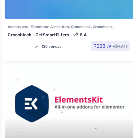
Addons para Elementor
,
Assinatura
,
Crocoblock
,
Crocoblock
,
Elementor Pro
,
Plugins
,
Todos os itens
Crocoblock – JetSmartFilters – v3.8.4
R$
28,
R$
47,
79
120 vendas
99