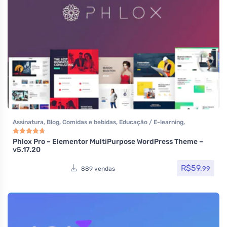
Assinatura
,
Blog
,
Comidas e bebidas
,
Educação / E-learning
,
Elementor
,
Hotel / Viagem
,
Imobiliária
,
Listagens e diretórios
,
Loja
Virtual
,
Multiuso
,
Política
,
Portfolio
,
Reservas e Aluguel
,
Saúde e
Phlox Pro – Elementor MultiPurpose WordPress Theme –
Avaliação
4.80
de 5
v5.17.20
Beleza
,
Som e video
,
Tecnologia
,
Temas
,
Themeforest
,
Todos os itens
R$
59,
99
889 vendas