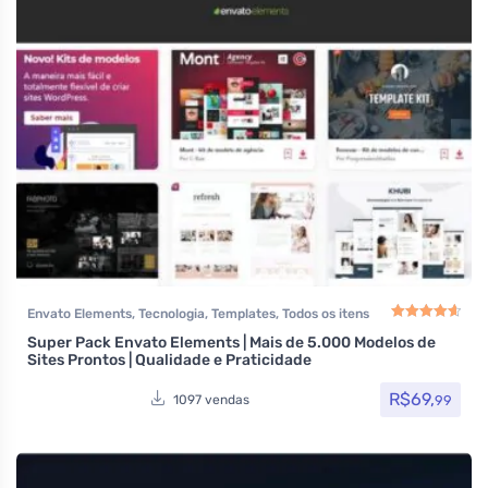
Envato Elements
,
Tecnologia
,
Templates
,
Todos os itens
Super Pack Envato Elements | Mais de 5.000 Modelos de
Avaliação
4.67
de
Sites Prontos | Qualidade e Praticidade
R$
69,
99
1097 vendas