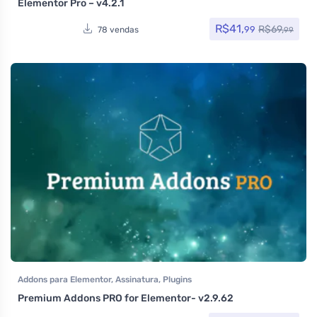
Elementor Pro – v4.2.1
R$
41,
R$
69,
99
78 vendas
99
Addons para Elementor
,
Assinatura
,
Plugins
Premium Addons PRO for Elementor- v2.9.62