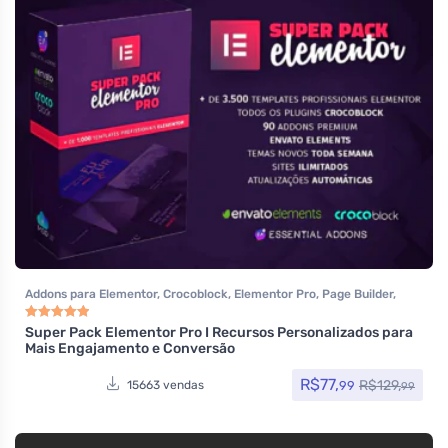
Addons para Elementor
,
Crocoblock
,
Elementor Pro
,
Page Builder
,
Performance
,
Temas
Super Pack Elementor Pro I Recursos Personalizados para
Avaliação
4.97
de 5
Mais Engajamento e Conversão
R$
77,
R$
129,
99
15663 vendas
99