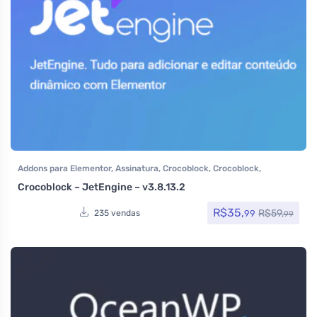
Addons para Elementor
,
Assinatura
,
Crocoblock
,
Crocoblock
,
Elementor Pro
,
Plugins
,
Todos os itens
Crocoblock – JetEngine – v3.8.13.2
R$
35,
R$
59,
99
235 vendas
99