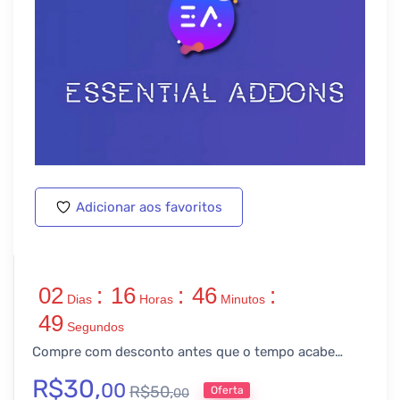
Adicionar aos favoritos
02
:
16
:
46
:
Dias
Horas
Minutos
48
Segundos
Compre com desconto antes que o tempo acabe…
R$
30,
00
R$
50,
Oferta
00