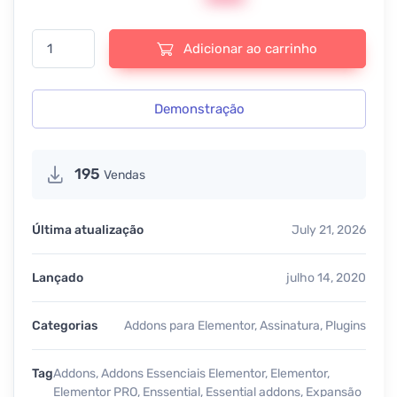
Essential Addons for Elementor Pro- v7.0.2 quantidade
Adicionar ao carrinho
Demonstração
195
Vendas
Última atualização
July 21, 2026
Lançado
julho 14, 2020
Categorias
Addons para Elementor
,
Assinatura
,
Plugins
Tag
Addons
,
Addons Essenciais Elementor
,
Elementor
,
Elementor PRO
,
Enssential
,
Essential addons
,
Expansão