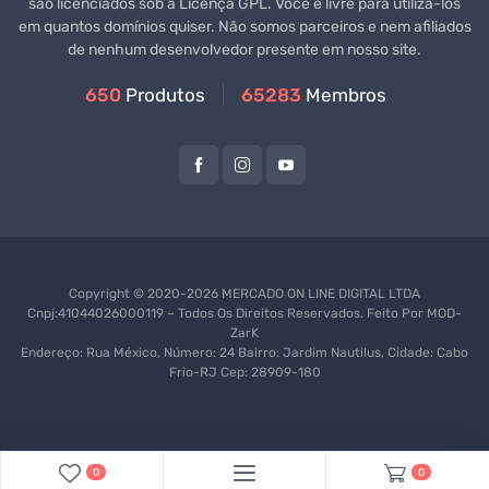
são licenciados sob a Licença GPL. Você é livre para utilizá-los
em quantos domínios quiser. Não somos parceiros e nem afiliados
de nenhum desenvolvedor presente em nosso site.
650
Produtos
65283
Membros
Copyright © 2020-2026 MERCADO ON LINE DIGITAL LTDA
Cnpj:41044026000119 – Todos Os Direitos Reservados. Feito Por
MOD-
ZarK
Endereço: Rua México, Número: 24 Bairro: Jardim Nautilus, Cidade: Cabo
Frio-RJ Cep: 28909-180
0
0