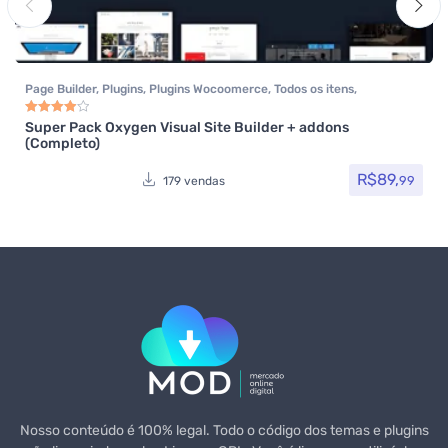
Page Builder
,
Plugins
,
Plugins Wocoomerce
,
Todos os itens
,
Woocommerce
Super Pack Oxygen Visual Site Builder + addons
Avaliação
4.00
de 5
(Completo)
R$
89,
99
179 vendas
Nosso conteúdo é 100% legal. Todo o código dos temas e plugins