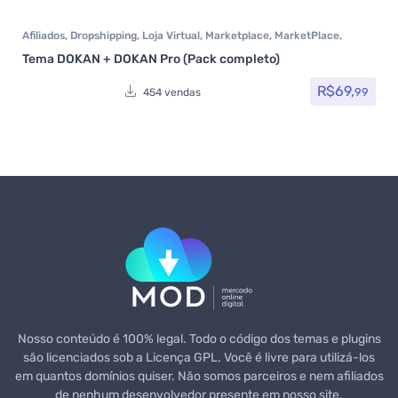
Afiliados
,
Dropshipping
,
Loja Virtual
,
Marketplace
,
MarketPlace
,
Plugins
,
Plugins Wocoomerce
,
Todos os itens
Tema DOKAN + DOKAN Pro (Pack completo)
R$
69,
99
454 vendas
Nosso conteúdo é 100% legal. Todo o código dos temas e plugins
são licenciados sob a Licença GPL. Você é livre para utilizá-los
em quantos domínios quiser. Não somos parceiros e nem afiliados
de nenhum desenvolvedor presente em nosso site.