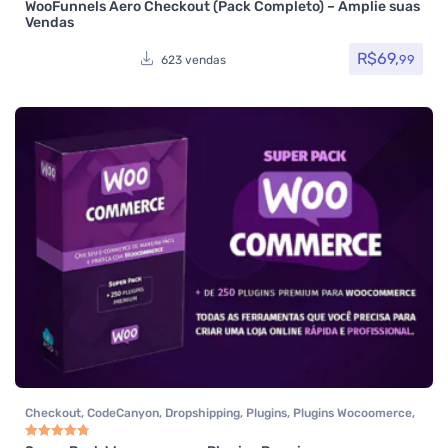
WooFunnels Aero Checkout (Pack Completo) – Amplie suas
Avaliação
5.00
de 5
Vendas
R$
69,
99
623 vendas
Checkout
,
CodeCanyon
,
Dropshipping
,
Plugins
,
Plugins Wocoomerce
,
Todos os itens
,
Woocommerce