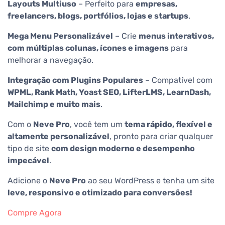
Layouts Multiuso
– Perfeito para
empresas,
freelancers, blogs, portfólios, lojas e startups
.
Mega Menu Personalizável
– Crie
menus interativos,
com múltiplas colunas, ícones e imagens
para
melhorar a navegação.
Integração com Plugins Populares
– Compatível com
WPML, Rank Math, Yoast SEO, LifterLMS, LearnDash,
Mailchimp e muito mais
.
Com o
Neve Pro
, você tem um
tema rápido, flexível e
altamente personalizável
, pronto para criar qualquer
tipo de site
com design moderno e desempenho
impecável
.
Adicione o
Neve Pro
ao seu WordPress e tenha um site
leve, responsivo e otimizado para conversões!
Compre Agora