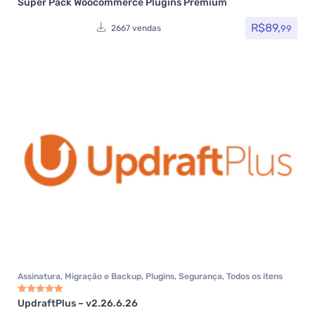
Super Pack Woocommerce Plugins Premium
Avaliação
4.83
de 5
R$
89,
99
2667 vendas
Assinatura
,
Migração e Backup
,
Plugins
,
Segurança
,
Todos os itens
UpdraftPlus – v2.26.6.26
Avaliação
5.00
de 5