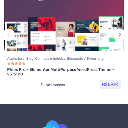
Assinatura
,
Blog
,
Comidas e bebidas
,
Educação / E-learning
,
Elementor
,
Hotel / Viagem
,
Imobiliária
,
Listagens e diretórios
,
Loja
Virtual
,
Multiuso
,
Política
,
Portfolio
,
Reservas e Aluguel
,
Saúde e
Phlox Pro – Elementor MultiPurpose WordPress Theme –
Avaliação
4.80
de 5
v5.17.20
Beleza
,
Som e video
,
Tecnologia
,
Temas
,
Themeforest
,
Todos os itens
R$
59,
99
889 vendas