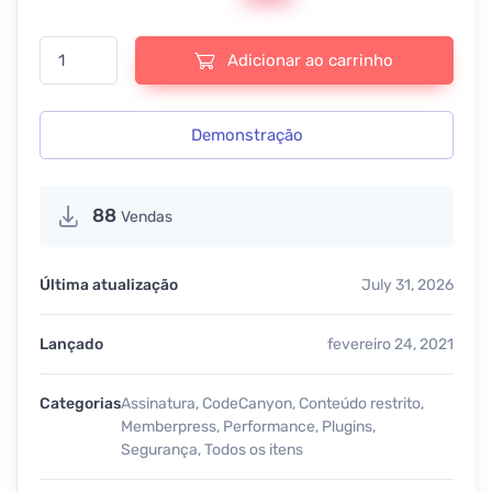
Restrict Content Pro - v4.0.4+ Addons (completo) quantidade
Adicionar ao carrinho
Demonstração
88
Vendas
Última atualização
July 31, 2026
Lançado
fevereiro 24, 2021
Categorias
Assinatura
,
CodeCanyon
,
Conteúdo restrito
,
Memberpress
,
Performance
,
Plugins
,
Segurança
,
Todos os itens