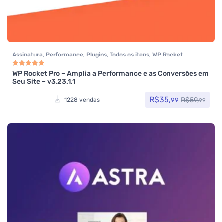
Assinatura
,
Performance
,
Plugins
,
Todos os itens
,
WP Rocket
WP Rocket Pro – Amplia a Performance e as Conversões em
Avaliação
5.00
de 5
Seu Site – v3.23.1.1
R$
35,
R$
59,
99
1228 vendas
99