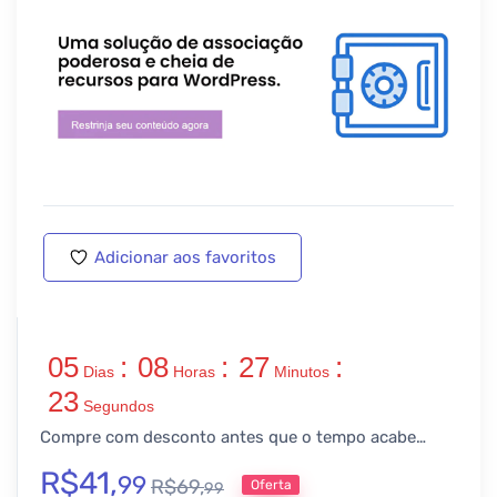
Adicionar aos favoritos
05
:
08
:
27
:
Dias
Horas
Minutos
22
Segundos
Compre com desconto antes que o tempo acabe…
R$
41,
99
R$
69,
Oferta
99