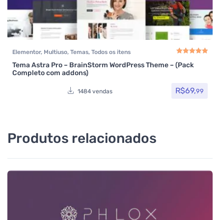
Elementor
,
Multiuso
,
Temas
,
Todos os itens
Tema Astra Pro – BrainStorm WordPress Theme – (Pack
Avaliação
5.00
de
Completo com addons)
R$
69,
99
1484 vendas
Produtos relacionados