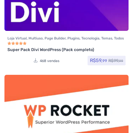
Loja Virtual
,
Multiuso
,
Page Builder
,
Plugins
,
Tecnologia
,
Temas
,
Todos
os itens
,
Woocommerce
Super Pack Divi WordPress (Pack completo)
Avaliação
5.00
de 5
R$
59,
R$
99,
99
468 vendas
99