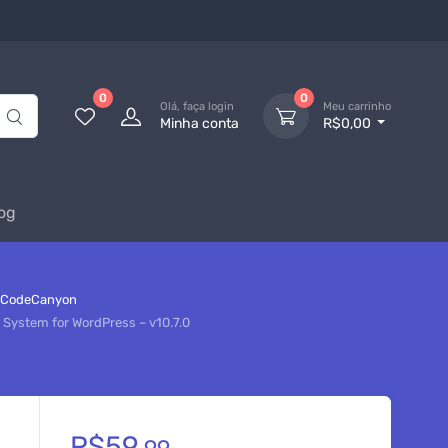
0
0
Olá, faça login
Meu carrinho
Minha conta
R$0,00
og
CodeCanyon
System for WordPress – v10.7.0
R$
59,