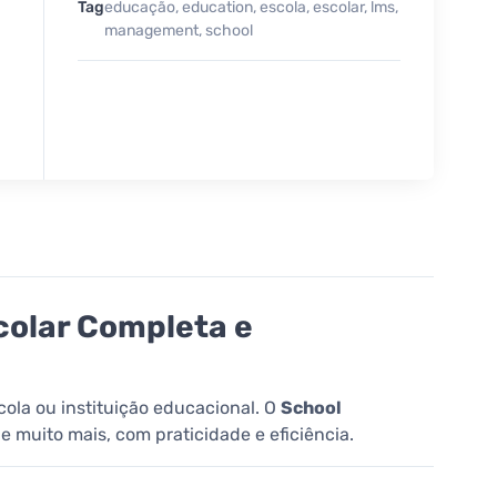
Tag
educação
,
education
,
escola
,
escolar
,
lms
,
management
,
school
olar Completa e
ola ou instituição educacional. O
School
e muito mais, com praticidade e eficiência.