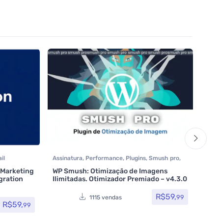
il
Assinatura
,
Performance
,
Plugins
,
Smush pro
,
Assi
egração
,
Todos os itens
,
WPMUDEV
Elem
 Marketing
WP Smush: Otimização de Imagens
os itens
,
Portf
BeT
gration
Ilimitadas. Otimizador Premiado – v4.3.0
Avali
The
Som 
Todos
R$
59,
99
1115 vendas
R$
59,
99