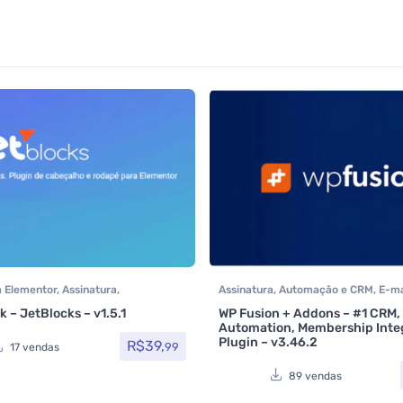
a Elementor
,
Assinatura
,
Assinatura
,
Automação e CRM
,
E-ma
Crocoblock
,
Elementor Pro
,
Marketing e SMTP
,
Formulários
,
Int
 – JetBlocks – v1.5.1
WP Fusion + Addons – #1 CRM,
os os itens
Plugins
,
Social Media Plugins
,
Todos 
Automation, Membership Inte
Woocommerce
Plugin – v3.46.2
R$
39,
99
17 vendas
89 vendas