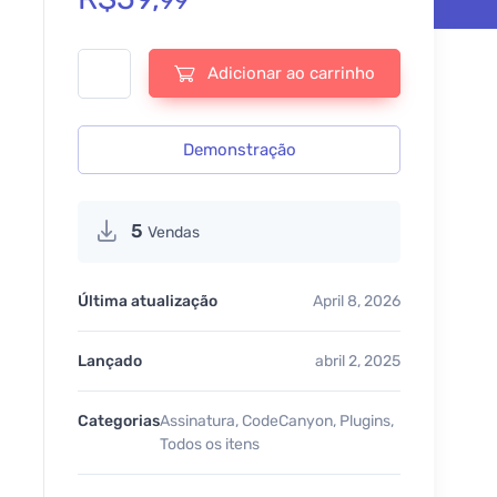
99
School Management System for WordPress - v10.7.0 quant
Adicionar ao carrinho
Demonstração
5
Vendas
Última atualização
April 8, 2026
Lançado
abril 2, 2025
Categorias
Assinatura
,
CodeCanyon
,
Plugins
,
Todos os itens