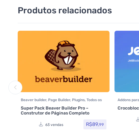
Produtos relacionados
Beaver builder
,
Page Builder
,
Plugins
,
Todos os
Addons par
itens
,
Woocommerce
Crocoblock
,
Super Pack Beaver Builder Pro –
Crocoblock
Plugins
,
Tod
Construtor de Páginas Completo
R$
89,
99
63 vendas