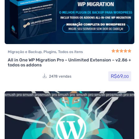
Migração e Backup
,
Plugins
,
Todos os itens
All in One WP Migration Pro – Unlimited Extension – v2.86 +
Avaliação
5.00
de
todos os addons
R$
69,
00
2478 vendas