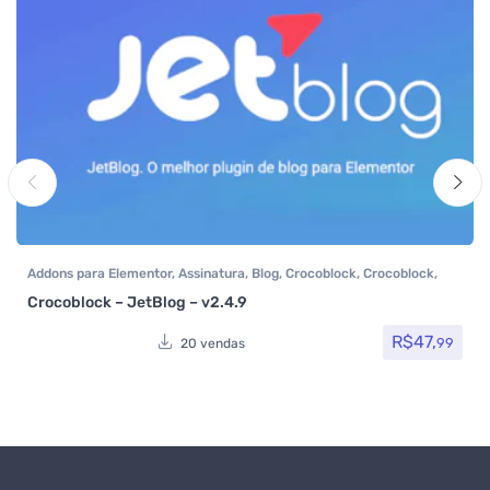
Addons para Elementor
,
Assinatura
,
Blog
,
Crocoblock
,
Crocoblock
,
Elementor Pro
,
Plugins
,
Todos os itens
Crocoblock – JetBlog – v2.4.9
R$
47,
99
20 vendas