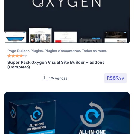
Page Builder
,
Plugins
,
Plugins Wocoomerce
,
Todos os itens
,
Woocommerce
Super Pack Oxygen Visual Site Builder + addons
Avaliação
4.00
de 5
(Completo)
R$
89,
99
179 vendas