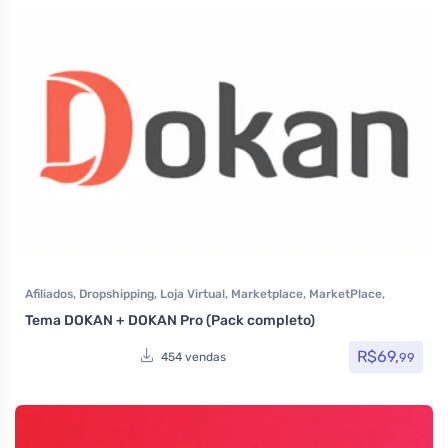
Afiliados
,
Dropshipping
,
Loja Virtual
,
Marketplace
,
MarketPlace
,
Plugins
,
Plugins Wocoomerce
,
Todos os itens
Tema DOKAN + DOKAN Pro (Pack completo)
R$
69,
99
454 vendas