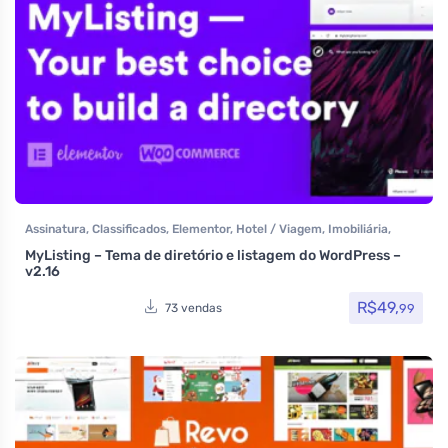
Assinatura
,
Classificados
,
Elementor
,
Hotel / Viagem
,
Imobiliária
,
Listagens e diretórios
,
Multiuso
,
Reservas e Aluguel
,
Temas
,
MyListing – Tema de diretório e listagem do WordPress –
Themeforest
,
Todos os itens
,
Venda de carros
,
Woocommerce
v2.16
R$
49,
99
73 vendas