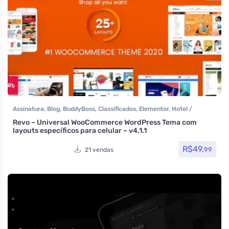
Assinatura
,
Blog
,
BuddyBoss
,
Classificados
,
Elementor
,
Hotel /
Viagem
,
Loja Virtual
,
MarketPlace
,
Multiuso
,
Portfolio
,
Reservas e
Revo – Universal WooCommerce WordPress Tema com
Aluguel
,
Temas
,
Themeforest
,
Todos os itens
,
Venda de carros
,
layouts específicos para celular – v4.1.1
Woocommerce
R$
49,
99
21 vendas