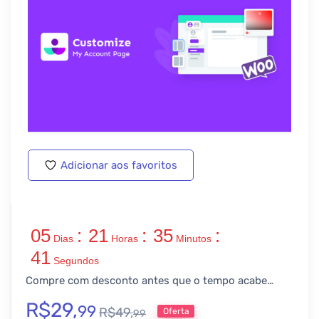
Adicionar aos favoritos
05
:
21
:
35
:
Dias
Horas
Minutos
41
Segundos
Compre com desconto antes que o tempo acabe…
R$
29,
99
R$
49,
Oferta
99