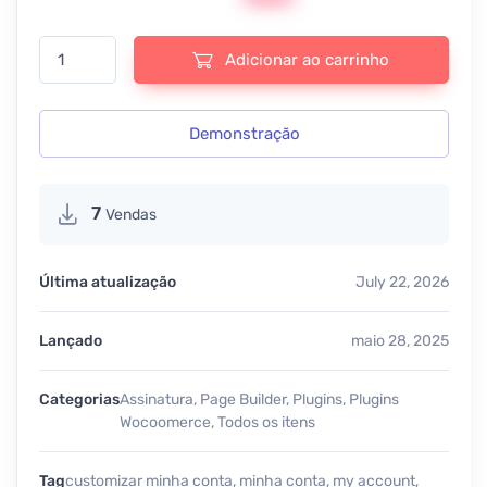
Woocommerce Customize My Account Page - v2.1.0 quantidade
Adicionar ao carrinho
Demonstração
7
Vendas
Última atualização
July 22, 2026
Lançado
maio 28, 2025
Categorias
Assinatura
,
Page Builder
,
Plugins
,
Plugins
Wocoomerce
,
Todos os itens
Tag
customizar minha conta
,
minha conta
,
my account
,