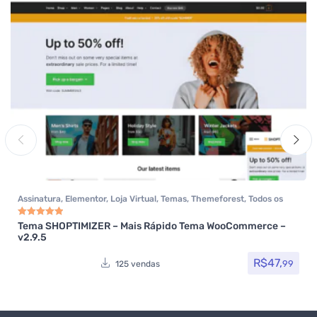
Assinatura
,
Elementor
,
Loja Virtual
,
Temas
,
Themeforest
,
Todos os
itens
,
Woocommerce
Tema SHOPTIMIZER – Mais Rápido Tema WooCommerce –
Avaliação
5.00
de 5
v2.9.5
R$
47,
99
125 vendas