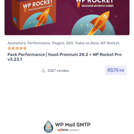
Assinatura
,
Performance
,
Plugins
,
SEO
,
Todos os itens
,
WP Rocket
,
Yoast SEO
Pack Performance | Yoast Premium 28.2 + WP Rocket Pro
Avaliação
4.85
de 5
v3.23.1
R$
79,
98
5327 vendas