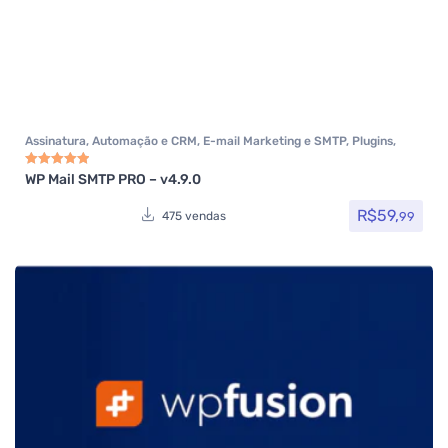
Assinatura
,
Automação e CRM
,
E-mail Marketing e SMTP
,
Plugins
,
Todos os itens
,
Woocommerce
WP Mail SMTP PRO – v4.9.0
Avaliação
5.00
de 5
R$
59,
99
475 vendas