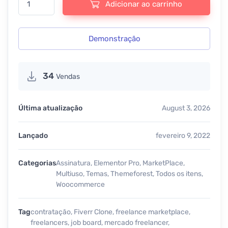
Adicionar ao carrinho
Demonstração
34
Vendas
Última atualização
August 3, 2026
Lançado
fevereiro 9, 2022
Categorias
Assinatura
,
Elementor Pro
,
MarketPlace
,
Multiuso
,
Temas
,
Themeforest
,
Todos os itens
,
Woocommerce
Tag
contratação
,
Fiverr Clone
,
freelance marketplace
,
freelancers
,
job board
,
mercado freelancer
,