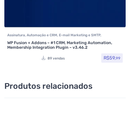
Assinatura
,
Automação e CRM
,
E-mail Marketing e SMTP
,
Formulários
,
Integração
,
Plugins
,
Social Media Plugins
,
Todos os
WP Fusion + Addons – #1 CRM, Marketing Automation,
itens
,
Woocommerce
Membership Integration Plugin – v3.46.2
R$
59,
99
89 vendas
Produtos relacionados