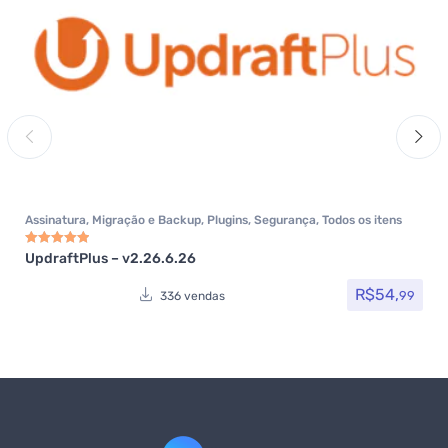
Assinatura
,
Migração e Backup
,
Plugins
,
Segurança
,
Todos os itens
UpdraftPlus – v2.26.6.26
Avaliação
5.00
de 5
R$
54,
99
336 vendas