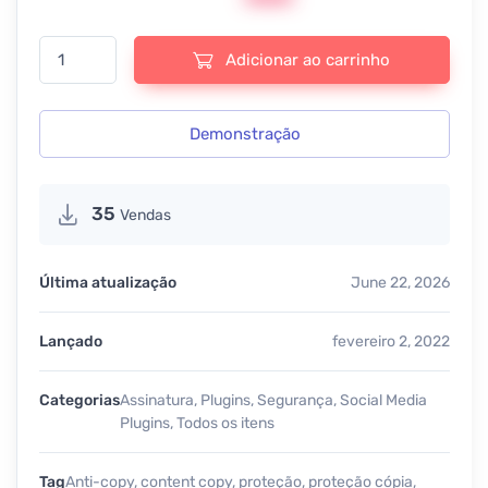
WP Content Copy Protection & No Right Click Pro - v17.4 quantid
Adicionar ao carrinho
Demonstração
35
Vendas
Última atualização
June 22, 2026
Lançado
fevereiro 2, 2022
Categorias
Assinatura
,
Plugins
,
Segurança
,
Social Media
Plugins
,
Todos os itens
Tag
Anti-copy
,
content copy
,
proteção
,
proteção cópia
,