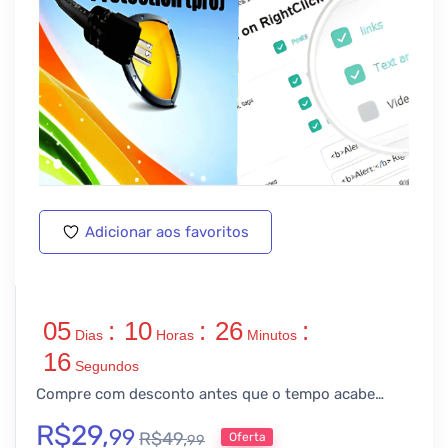
Adicionar aos favoritos
05
:
10
:
26
:
Dias
Horas
Minutos
15
Segundos
Compre com desconto antes que o tempo acabe…
R$
29,
99
R$
49,
Oferta
99