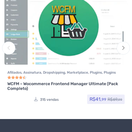
Afiliados
,
Assinatura
,
Dropshipping
,
Marketplace
,
Plugins
,
Plugins
Wocoomerce
,
Todos os itens
,
Woocommerce
WCFM – Wocommerce Frontend Manager Ultimate (Pack
Avaliação
4.50
de 5
Completo)
R$
41,
R$
69,
99
315 vendas
99