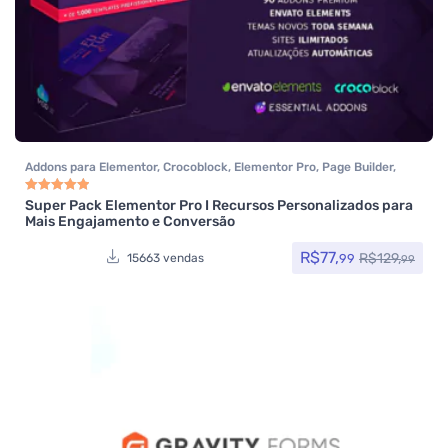
Addons para Elementor
,
Crocoblock
,
Elementor Pro
,
Page Builder
,
Performance
,
Temas
Super Pack Elementor Pro I Recursos Personalizados para
Avaliação
4.97
de 5
Mais Engajamento e Conversão
R$
77,
R$
129,
99
15663 vendas
99