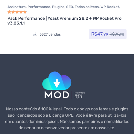
Assinatura
,
Performance
,
Plugins
,
SEO
,
Todos os itens
,
WP Rocket
,
Yoast SEO
Pack Performance | Yoast Premium 28.2 + WP Rocket Pro
Avaliação
4.85
de 5
v3.23.1.1
R$
47,
R$
79,
99
5327 vendas
98
Nosso conteúdo é 100% legal. Todo o código dos temas e plugins
são licenciados sob a Licença GPL. Você é livre para utilizá-los
em quantos domínios quiser. Não somos parceiros e nem afiliados
de nenhum desenvolvedor presente em nosso site.