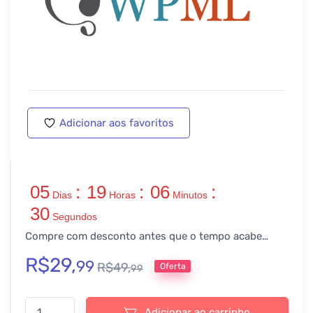
Adicionar aos favoritos
05
:
19
:
06
:
Dias
Horas
Minutos
30
Segundos
Compre com desconto antes que o tempo acabe…
R$
29,
99
R$
49,
Oferta
99
WP Multi-Lingual All Import quantidade
Adicionar ao carrinho