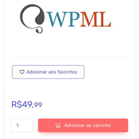
Adicionar aos favoritos
R$
49,
99
WP Multi-Lingual | Media Translation - v3.1.1 quantidade
Adicionar ao carrinho