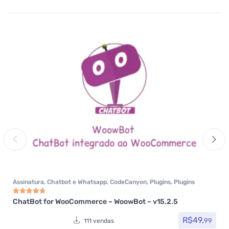
Assinatura
,
Chatbot e Whatsapp
,
CodeCanyon
,
Plugins
,
Plugins
Wocoomerce
,
Todos os itens
,
Woocommerce
ChatBot for WooCommerce – WoowBot – v15.2.5
Avaliação
4.75
de 5
R$
49,
99
111 vendas