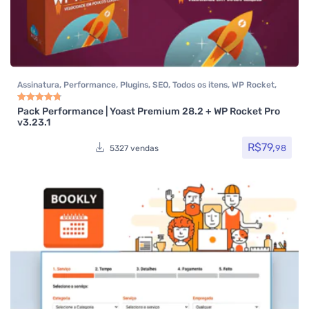
Assinatura
,
Performance
,
Plugins
,
SEO
,
Todos os itens
,
WP Rocket
,
Yoast SEO
Pack Performance | Yoast Premium 28.2 + WP Rocket Pro
Avaliação
4.85
de 5
v3.23.1
R$
79,
98
5327 vendas