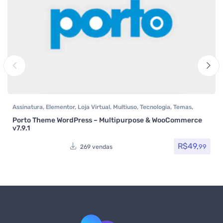
Assinatura
,
Elementor
,
Loja Virtual
,
Multiuso
,
Tecnologia
,
Temas
,
Themeforest
,
Todos os itens
,
Woocommerce
Porto Theme WordPress – Multipurpose & WooCommerce
v7.9.1
R$
49,
99
269 vendas