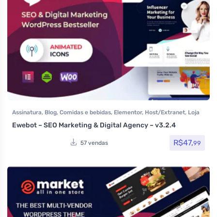
Assinatura
,
Blog
,
Comidas e bebidas
,
Elementor
,
Host/Extranet
,
Loja
Virtual
,
Multiuso
,
Portfolio
,
Saúde e Beleza
,
Som e video
,
Tecnologia
,
Ewebot – SEO Marketing & Digital Agency – v3.2.4
Temas
,
Themeforest
,
Woocommerce
R$
47,
99
57 vendas