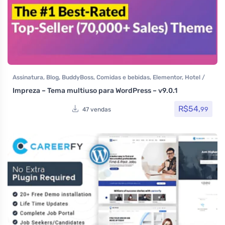
Assinatura
,
Blog
,
BuddyBoss
,
Comidas e bebidas
,
Elementor
,
Hotel /
Viagem
,
Loja Virtual
,
MarketPlace
,
Multiuso
,
Portfolio
,
Reservas e
Impreza – Tema multiuso para WordPress – v9.0.1
Aluguel
,
Saúde e Beleza
,
Som e video
,
Tecnologia
,
Temas
,
Themeforest
,
Todos os itens
,
Woocommerce
R$
54,
99
47 vendas