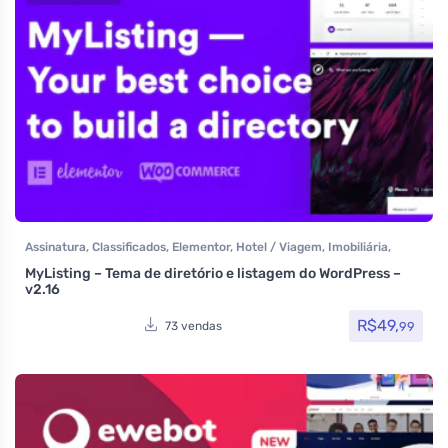
Assinatura
,
Classificados
,
Elementor
,
Hotel / Viagem
,
Imobiliária
,
Listagens e diretórios
,
Multiuso
,
Reservas e Aluguel
,
Temas
,
MyListing – Tema de diretório e listagem do WordPress –
Themeforest
,
Todos os itens
,
Venda de carros
,
Woocommerce
v2.16
R$
49,
99
73 vendas