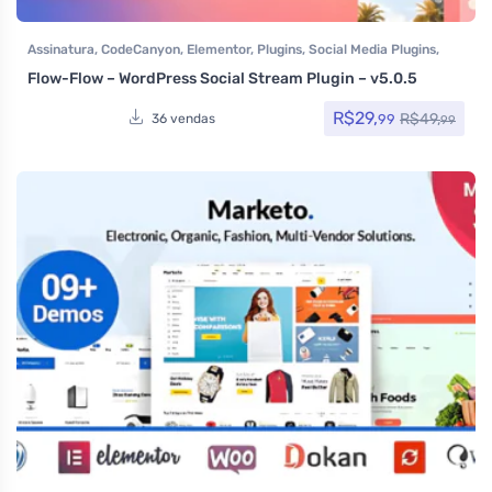
Assinatura
,
CodeCanyon
,
Elementor
,
Plugins
,
Social Media Plugins
,
Todos os itens
Flow-Flow – WordPress Social Stream Plugin – v5.0.5
R$
29,
R$
49,
99
36 vendas
99