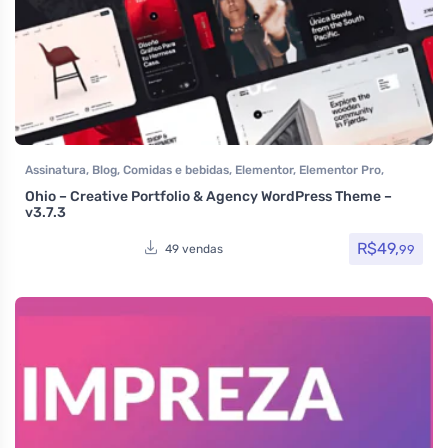
Assinatura
,
Blog
,
Comidas e bebidas
,
Elementor
,
Elementor Pro
,
Host/Extranet
,
Loja Virtual
,
Multiuso
,
Tecnologia
,
Temas
,
Ohio – Creative Portfolio & Agency WordPress Theme –
Themeforest
,
Woocommerce
v3.7.3
R$
49,
99
49 vendas