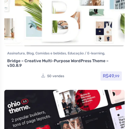
Assinatura
,
Blog
,
Comidas e bebidas
,
Educação / E-learning
,
Elementor
,
Hotel / Viagem
,
Imobiliária
,
Listagens e diretórios
,
Loja
Bridge – Creative Multi-Purpose WordPress Theme –
Virtual
,
MarketPlace
,
Multiuso
,
Page Builder
,
Portfolio
,
Reservas e
v30.8.9
Aluguel
,
Saúde e Beleza
,
Tecnologia
,
Temas
,
Themeforest
,
Todos os
itens
R$
49,
99
50 vendas