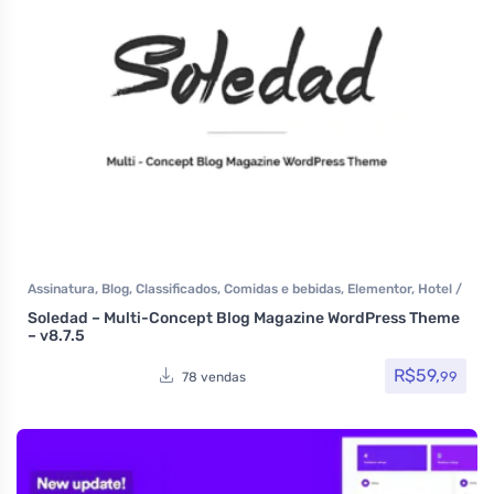
Assinatura
,
Blog
,
Classificados
,
Comidas e bebidas
,
Elementor
,
Hotel /
Viagem
,
Imobiliária
,
Listagens e diretórios
,
Loja Virtual
,
MarketPlace
,
Soledad – Multi-Concept Blog Magazine WordPress Theme
Multiuso
,
Política
,
Portfolio
,
Reservas e Aluguel
,
Saúde e Beleza
,
Som
– v8.7.5
e video
,
Themeforest
,
Todos os itens
R$
59,
99
78 vendas