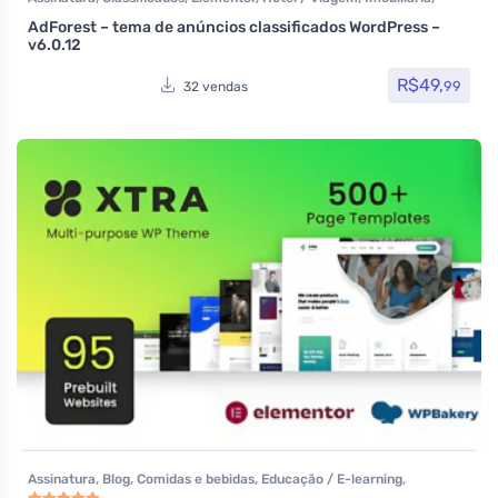
Listagens e diretórios
,
Loja Virtual
,
MarketPlace
,
Multiuso
,
Reservas
AdForest – tema de anúncios classificados WordPress –
e Aluguel
,
Temas
,
Themeforest
,
Todos os itens
,
Venda de carros
,
v6.0.12
Woocommerce
R$
49,
99
32 vendas
Assinatura
,
Blog
,
Comidas e bebidas
,
Educação / E-learning
,