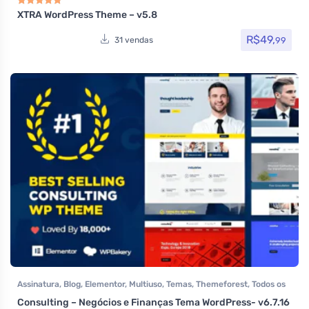
Elementor
,
Hotel / Viagem
,
Imobiliária
,
Listagens e diretórios
,
Loja
Virtual
,
MarketPlace
,
Multiuso
,
Page Builder
,
Política
,
Portfolio
,
XTRA WordPress Theme – v5.8
Avaliação
5.00
de 5
Saúde e Beleza
,
Som e video
,
Tecnologia
,
Temas
,
Themeforest
,
Todos
os itens
R$
49,
99
31 vendas
Assinatura
,
Blog
,
Elementor
,
Multiuso
,
Temas
,
Themeforest
,
Todos os
itens
,
Woocommerce
Consulting – Negócios e Finanças Tema WordPress- v6.7.16