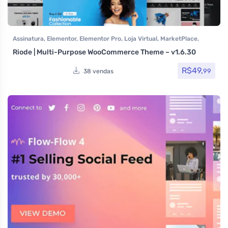
Assinatura
,
Elementor
,
Elementor Pro
,
Loja Virtual
,
MarketPlace
,
Multiuso
,
Page Builder
,
Temas
,
Themeforest
,
Todos os itens
,
Riode | Multi-Purpose WooCommerce Theme – v1.6.30
Woocommerce
R$
49,
99
38 vendas