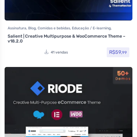
Assinatura
,
Blog
,
Comidas e bebidas
,
Educação / E-learning
,
Elementor
,
Host/Extranet
,
Hotel / Viagem
,
Listagens e diretórios
,
Salient | Creative Multipurpose & WooCommerce Theme –
Loja Virtual
,
MarketPlace
,
Multiuso
,
Política
,
Portfolio
,
Saúde e
v18.2.0
Beleza
,
Som e video
,
Tecnologia
,
Temas
,
Themeforest
,
Todos os itens
,
Woocommerce
R$
59,
99
41 vendas