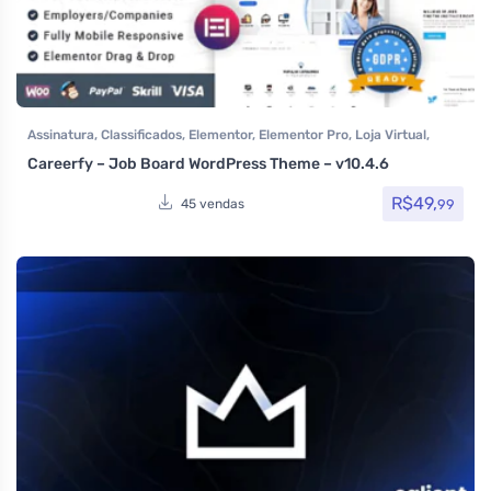
Assinatura
,
Classificados
,
Elementor
,
Elementor Pro
,
Loja Virtual
,
MarketPlace
,
Multiuso
,
Temas
,
Themeforest
,
Todos os itens
,
Careerfy – Job Board WordPress Theme – v10.4.6
Woocommerce
R$
49,
99
45 vendas