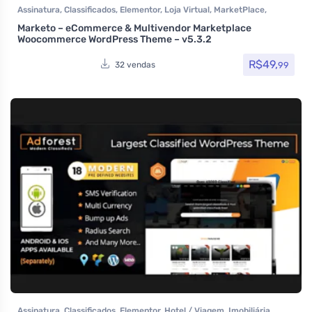
Assinatura
,
Classificados
,
Elementor
,
Loja Virtual
,
MarketPlace
,
Temas
,
Themeforest
,
Todos os itens
,
Woocommerce
Marketo – eCommerce & Multivendor Marketplace
Woocommerce WordPress Theme – v5.3.2
R$
49,
99
32 vendas
Assinatura
,
Classificados
,
Elementor
,
Hotel / Viagem
,
Imobiliária
,