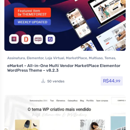
Assinatura
,
Elementor
,
Loja Virtual
,
MarketPlace
,
Multiuso
,
Temas
,
Themeforest
,
Woocommerce
eMarket – All-in-One Multi Vendor MarketPlace Elementor
WordPress Theme – v8.2.3
R$
44,
99
50 vendas