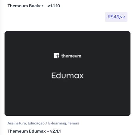
Themeum Backer – v1.1.10
R$
49,
99
Assinatura
,
Educação / E-learning
,
Temas
Themeum Edumax – v2.1.1