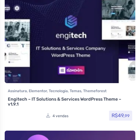
Assinatura
,
Elementor
,
Tecnologia
,
Temas
,
Themeforest
Engitech – IT Solutions & Services WordPress Theme –
v1.9.1
R$
49,
99
4 vendas