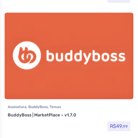
Assinatura
,
BuddyBoss
,
Temas
BuddyBoss | MarketPlace – v1.7.0
R$
49,
99