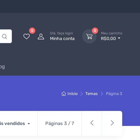
0
0
Olá, faça login
Meu carrinho
Minha conta
R$0,00
og
Início
Temas
Página 3
is vendidos
Páginas 3 / 7