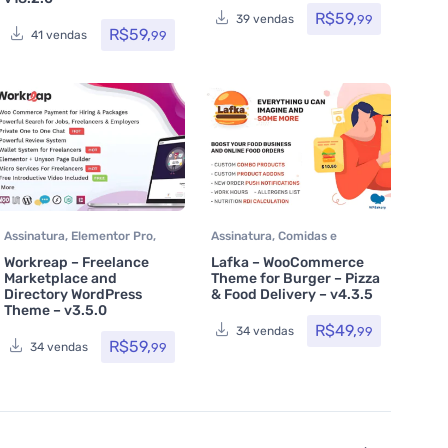
diretórios
,
Loja Virtual
,
R$
59,
99
39 vendas
MarketPlace
,
Multiuso
R$
59,
,
99
41 vendas
Política
,
Portfolio
,
Saúde e
Beleza
,
Som e video
,
Tecnologia
,
Temas
,
Themeforest
,
Todos os itens
,
Woocommerce
Assinatura
,
Elementor Pro
,
Assinatura
,
Comidas e
MarketPlace
,
Multiuso
,
bebidas
,
Loja Virtual
,
Temas
,
Workreap – Freelance
Lafka – WooCommerce
Temas
,
Themeforest
,
Todos
Themeforest
,
Todos os itens
,
Marketplace and
Theme for Burger – Pizza
os itens
,
Woocommerce
Woocommerce
Directory WordPress
& Food Delivery – v4.3.5
Theme – v3.5.0
R$
49,
99
34 vendas
R$
59,
99
34 vendas