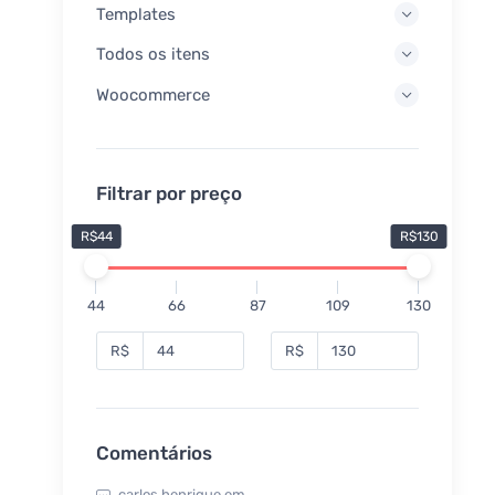
Templates
Todos os itens
Woocommerce
Filtrar por preço
R$44
R$130
44
66
87
109
130
R$
R$
Comentários
carlos henrique
em