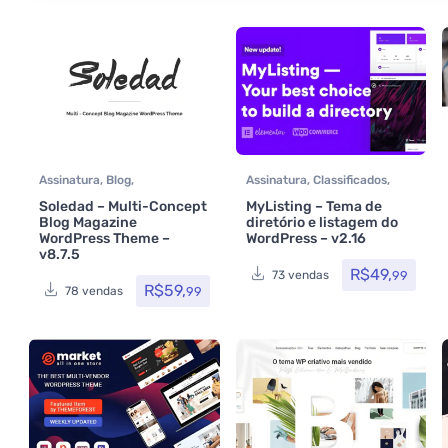
Assinatura
,
Blog
,
Assinatura
,
Classificados
,
Classificados
,
Comidas e
Elementor
,
Hotel / Viagem
,
Soledad – Multi-Concept
MyListing – Tema de
bebidas
,
Elementor
,
Hotel /
Imobiliária
,
Listagens e
Blog Magazine
diretório e listagem do
Viagem
,
Imobiliária
,
diretórios
,
Multiuso
,
WordPress Theme –
WordPress – v2.16
Listagens e diretórios
,
Loja
Reservas e Aluguel
,
Temas
,
v8.7.5
Virtual
,
MarketPlace
,
Themeforest
,
Todos os itens
,
R$
49,
99
73 vendas
Multiuso
,
Política
,
Portfolio
R$
59,
,
Venda de carros
,
99
78 vendas
Reservas e Aluguel
,
Saúde e
Woocommerce
Beleza
,
Som e video
,
Themeforest
,
Todos os itens