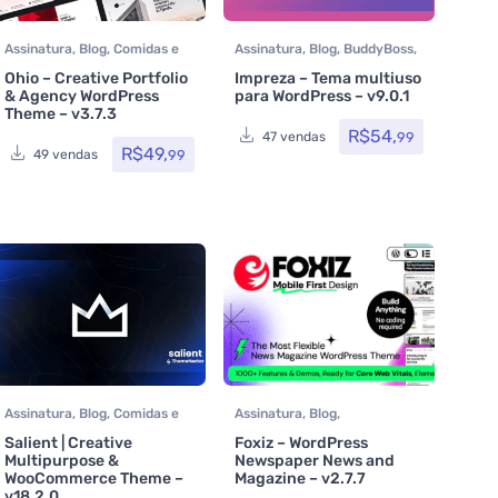
Assinatura
,
Blog
,
Comidas e
Assinatura
,
Blog
,
BuddyBoss
,
bebidas
,
Elementor
,
Comidas e bebidas
,
Ohio – Creative Portfolio
Impreza – Tema multiuso
Elementor Pro
,
Elementor
,
Hotel / Viagem
,
& Agency WordPress
para WordPress – v9.0.1
Host/Extranet
,
Loja Virtual
,
Loja Virtual
,
MarketPlace
,
Theme – v3.7.3
Multiuso
,
Tecnologia
,
Temas
,
Multiuso
,
Portfolio
,
Reservas
R$
54,
99
47 vendas
Themeforest
,
e Aluguel
,
Saúde e Beleza
,
R$
49,
99
49 vendas
Woocommerce
Som e video
,
Tecnologia
,
Temas
,
Themeforest
,
Todos
os itens
,
Woocommerce
Assinatura
,
Blog
,
Comidas e
Assinatura
,
Blog
,
bebidas
,
Educação / E-
Classificados
,
Loja Virtual
,
Salient | Creative
Foxiz – WordPress
learning
,
Elementor
,
Saúde e Beleza
,
Temas
,
Multipurpose &
Newspaper News and
Host/Extranet
,
Hotel /
Themeforest
WooCommerce Theme –
Magazine – v2.7.7
Viagem
,
Listagens e
v18.2.0