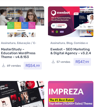
Assinatura
,
Educação / E-
Assinatura
,
Blog
,
Comidas e
learning
,
Temas
,
bebidas
,
Elementor
,
MasterStudy –
Ewebot – SEO Marketing
Themeforest
,
Todos os itens
Host/Extranet
,
Loja Virtual
,
Education WordPress
& Digital Agency – v3.2.4
Multiuso
,
Portfolio
,
Saúde e
Theme – v4.8.153
Beleza
,
Som e video
,
R$
47,
99
57 vendas
Tecnologia
,
Temas
,
R$
54,
99
69 vendas
Themeforest
,
Woocommerce