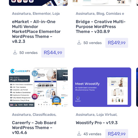
Assinatura
,
Elementor
,
Loja
Assinatura
,
Blog
,
Comidas e
Virtual
,
MarketPlace
,
bebidas
,
Educação / E-
eMarket – All-in-One
Bridge – Creative Multi-
Multiuso
,
Temas
,
learning
,
Elementor
,
Hotel /
Multi Vendor
Purpose WordPress
Themeforest
,
Viagem
,
Imobiliária
,
MarketPlace Elementor
Theme – v30.8.9
Woocommerce
Listagens e diretórios
,
Loja
WordPress Theme –
v8.2.3
Virtual
,
MarketPlace
,
R$
49,
99
50 vendas
Multiuso
,
Page Builder
,
R$
44,
Portfolio
,
Reservas e
99
50 vendas
Aluguel
,
Saúde e Beleza
,
Tecnologia
,
Temas
,
Themeforest
,
Todos os itens
Assinatura
,
Classificados
,
Assinatura
,
Loja Virtual
,
Elementor
,
Elementor Pro
,
Temas
,
Woocommerce
Careerfy – Job Board
Woostify Pro – v1.9.3
Loja Virtual
,
MarketPlace
,
WordPress Theme –
Multiuso
,
Temas
,
v10.4.6
R$
49,
99
43 vendas
Themeforest
,
Todos os itens
,