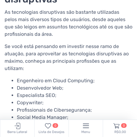
As tecnologias disruptivas são bastante utilizadas
pelos mais diversos tipos de usuários, desde aqueles
que são leigos em assuntos tecnológicos até os que são
profissionais da área.
Se você está pensando em investir nesse ramo de
atuação, para aproveitar as tecnologias disruptivas ao
máximo, conheça as principais profissões que as
utilizam:
Engenheiro em Cloud Computing;
Desenvolvedor Web;
Especialista SEO;
Copywriter;
Profissionais de Cibersegurança;
Social Media Manager;
Analista de Business Intelligence;
0
0
Engenheiro de Inteligência Artificial.
Barra Lateral
Lista de Desejos
Menu
R$0,00