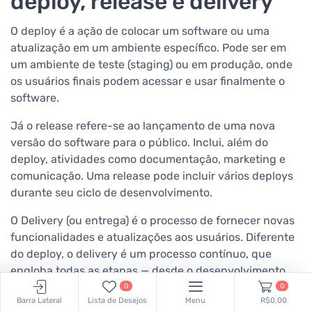
deploy, release e delivery
O deploy é a ação de colocar um software ou uma
atualização em um ambiente específico. Pode ser em
um ambiente de teste (staging) ou em produção, onde
os usuários finais podem acessar e usar finalmente o
software.
Já o release refere-se ao lançamento de uma nova
versão do software para o público. Inclui, além do
deploy, atividades como documentação, marketing e
comunicação. Uma release pode incluir vários deploys
durante seu ciclo de desenvolvimento.
O Delivery (ou entrega) é o processo de fornecer novas
funcionalidades e atualizações aos usuários. Diferente
do deploy, o delivery é um processo contínuo, que
engloba todas as etapas — desde o desenvolvimento
até a entrega do produto final ao usuário.
0
0
Barra Lateral
Lista de Desejos
Menu
R$0,00