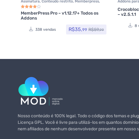
Assinatura
,
Conteúdo restrito
,
Memberpress
,
Addons par
Plugins
,
Plugins Wocoomerce
,
Woocommerce
Reservas
,
A
Crocobloc
Elementor 
MemberPress Pro – v1.12.17+ Todos os
– v2.5.1.1
Avaliação
4.00
de 5
Addons
8 
R$
35,
R$
59,
99
338 vendas
99
Nosso conteúdo é 100% legal. Todo o código dos temas e plugi
Licença GPL. Você é livre para utilizá-los em quantos domínio
nem afiliados de nenhum desenvolvedor presente em nosso si