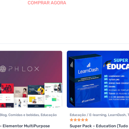
COMPRAR AGORA
Blog
,
Comidas e bebidas
,
Educação
Educação / E-learning
,
LearnDash
,
,
Elementor
,
Hotel / Viagem
,
Todos os itens
Listagens e diretórios
,
Loja Virtual
,
 – Elementor MultiPurpose
Super Pack – Education (Tudo
0
de 5
Avaliação
4.83
de 5