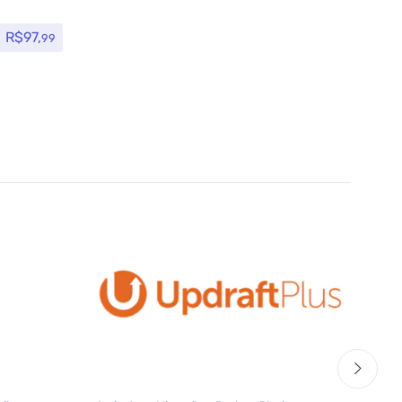
R$
97,
99