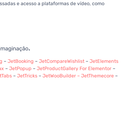
essadas e acesso a plataformas de vídeo, como
 imaginação
.
g
–
JetBooking
–
JetCompareWishlist
–
JetElements
ax
–
JetPopup
–
JetProductGallery For Elementor
–
tTabs
–
JetTricks
–
JetWooBuilder –
JetThemecore
–