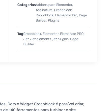
Categorias
Addons para Elementor
,
Assinatura
,
Crocoblock
,
Crocoblock
,
Elementor Pro
,
Page
Builder
,
Plugins
Tag
Crocoblock
,
Elementor
,
Elementor PRO
,
Jet
,
Jet elements
,
jet plugins
,
Page
Builder
. Com o Widget Crocoblock é possível criar,
s de 140 ferramentas para turbinar o site