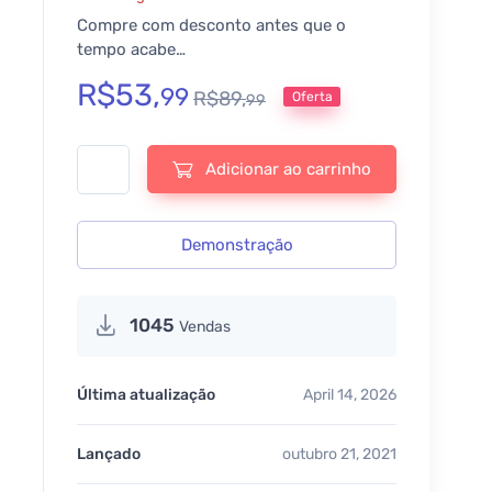
Compre com desconto antes que o
tempo acabe…
R$
53,
99
R$
89,
Oferta
99
Super Pack - Crocoblock Jet Plugins quantidade
Adicionar ao carrinho
Demonstração
1045
Vendas
Última atualização
April 14, 2026
Lançado
outubro 21, 2021