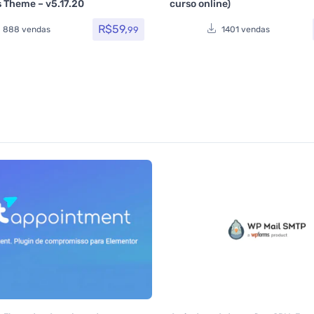
 Theme – v5.17.20
curso online)
lítica
,
Portfolio
,
Reservas e Aluguel
,
eza
,
Som e video
,
Tecnologia
,
R$
59,
meforest
,
Todos os itens
99
888 vendas
1401 vendas