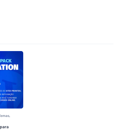
Temas
,
 para