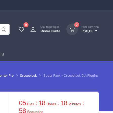
0
0
Olá, faça login
Meu carrinho
Minha conta
R$0,00
og
entor Pro
Crocoblock
Super Pack – Crocoblock Jet Plugins
05
:
18
:
18
:
Dias
Horas
Minutos
57
Segundos