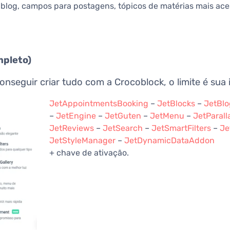
do blog, campos para postagens, tópicos de matérias mais ac
mpleto)
onseguir criar tudo com a Crocoblock, o limite é sua
JetAppointmentsBooking
–
JetBlocks
–
JetBlo
–
JetEngine
–
JetGuten
–
JetMenu
–
JetParall
JetReviews
–
JetSearch
–
JetSmartFilters
–
Je
JetStyleManager
–
JetDynamicDataAddon
+ chave de ativação.