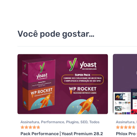
Você pode gostar…
Assinatura
,
Performance
,
Plugins
,
SEO
,
Todos
Assinatura
,
os itens
,
WP Rocket
,
Yoast SEO
/ E-learning
Imobiliária
,
Pack Performance | Yoast Premium 28.2
Phlox Pro
Avaliação
4.85
de 5
Avaliação
4.8