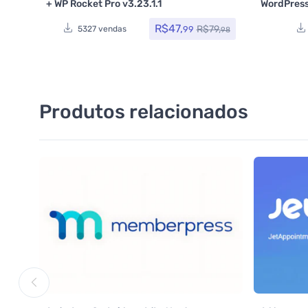
+ WP Rocket Pro v3.23.1.1
WordPress
Multiuso
,
Po
Saúde e Bel
R$
47,
R$
79,
Temas
,
The
99
5327 vendas
98
Produtos relacionados