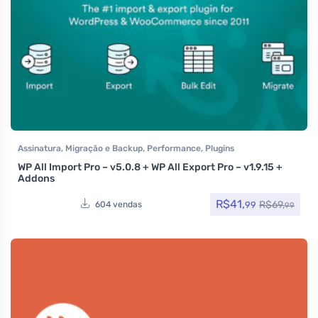
Assinatura
,
Migração e Backup
,
Performance
,
Plugins
WP All Import Pro – v5.0.8 + WP All Export Pro – v1.9.15 +
Addons
R$
41,
R$
69,
99
604 vendas
99