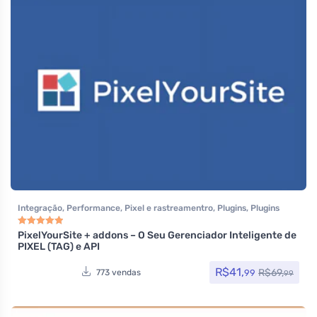
Integração
,
Performance
,
Pixel e rastreamentro
,
Plugins
,
Plugins
Wocoomerce
,
Todos os itens
,
Woocommerce
PixelYourSite + addons – O Seu Gerenciador Inteligente de
Avaliação
5.00
de 5
PIXEL (TAG) e API
R$
41,
R$
69,
99
773 vendas
99