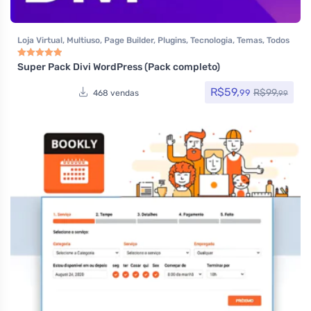
Loja Virtual
,
Multiuso
,
Page Builder
,
Plugins
,
Tecnologia
,
Temas
,
Todos
os itens
,
Woocommerce
Super Pack Divi WordPress (Pack completo)
Avaliação
5.00
de 5
R$
59,
R$
99,
99
468 vendas
99