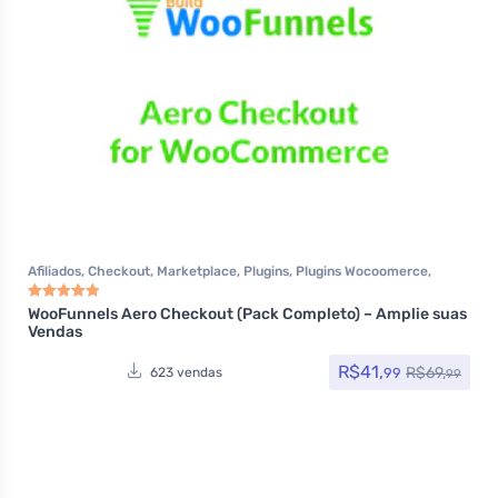
Afiliados
,
Checkout
,
Marketplace
,
Plugins
,
Plugins Wocoomerce
,
Woocommerce
WooFunnels Aero Checkout (Pack Completo) – Amplie suas
Avaliação
5.00
de 5
Vendas
R$
41,
R$
69,
99
623 vendas
99