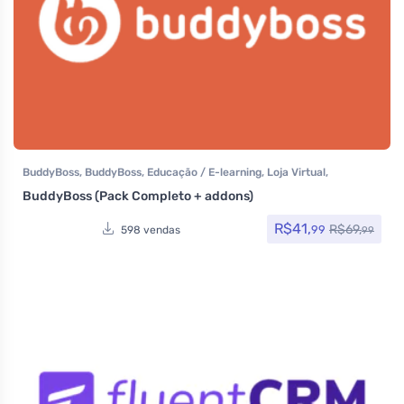
BuddyBoss
,
BuddyBoss
,
Educação / E-learning
,
Loja Virtual
,
MarketPlace
,
Plugins
,
Tecnologia
,
Temas
BuddyBoss (Pack Completo + addons)
R$
41,
R$
69,
99
598 vendas
99