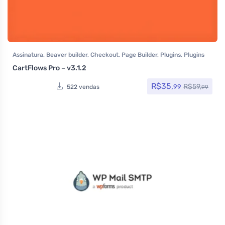
Assinatura
,
Beaver builder
,
Checkout
,
Page Builder
,
Plugins
,
Plugins
Wocoomerce
,
Woocommerce
CartFlows Pro – v3.1.2
R$
35,
R$
59,
99
522 vendas
99