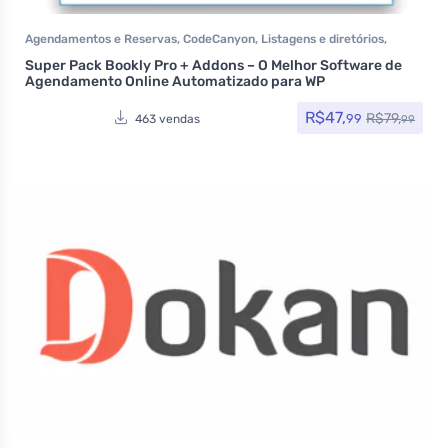
Agendamentos e Reservas
,
CodeCanyon
,
Listagens e diretórios
,
Plugins
,
Todos os itens
Super Pack Bookly Pro + Addons – O Melhor Software de
Agendamento Online Automatizado para WP
R$
47,
R$
79,
99
463 vendas
99