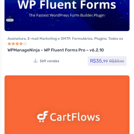
Assinatura
,
E-mail Marketing e SMTP
,
Formulários
,
Plugins
,
Todos os
itens
WPManageNinja – WP Fluent Forms Pro – v6.2.10
Avaliação
4.00
de 5
R$
35,
R$
59,
99
569 vendas
99