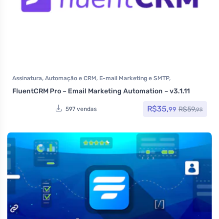
Assinatura
,
Automação e CRM
,
E-mail Marketing e SMTP
,
Formulários
,
Plugins
,
Todos os itens
,
Woocommerce
FluentCRM Pro – Email Marketing Automation – v3.1.11
R$
35,
R$
59,
99
597 vendas
99