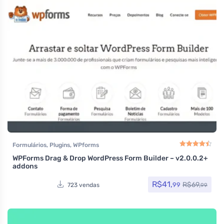
Formulários
,
Plugins
,
WPforms
WPForms Drag & Drop WordPress Form Builder – v2.0.0.2+
Avaliação
4.50
de
addons
R$
41,
R$
69,
99
723 vendas
99