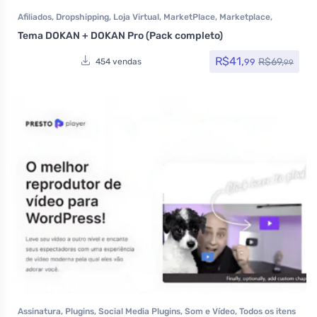
Afiliados
,
Dropshipping
,
Loja Virtual
,
MarketPlace
,
Marketplace
,
Plugins
,
Plugins Wocoomerce
,
Todos os itens
Tema DOKAN + DOKAN Pro (Pack completo)
R$
41,
R$
69,
99
454 vendas
99
Assinatura
,
Plugins
,
Social Media Plugins
,
Som e Vídeo
,
Todos os itens