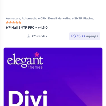
Assinatura
,
Automação e CRM
,
E-mail Marketing e SMTP
,
Plugins
,
Todos os itens
,
Woocommerce
WP Mail SMTP PRO – v4.9.0
Avaliação
5.00
de 5
R$
35,
R$
59,
99
475 vendas
99