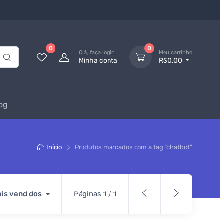
0
0
Olá, faça login
Meu carrinho
Minha conta
R$0,00
og
Início
Produtos marcados com a tag “chatbot”
is vendidos
Páginas 1 / 1