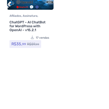
Afiliados
,
Assinatura
,
Chatbot e Whatsapp
,
ChatGPT – AI ChatBot
CodeCanyon
,
Integração
,
for WordPress with
Plugins
,
Todos os itens
OpenAI – v15.2.1
17 vendas
R$
35,
R$
59,
99
99