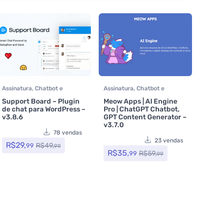
Assinatura
,
Chatbot e
Assinatura
,
Chatbot e
Whatsapp
,
CodeCanyon
,
Whatsapp
,
Formulários
,
Support Board – Plugin
Meow Apps | AI Engine
Performance
,
Plugins
,
Todos
Plugins
,
Todos os itens
de chat para WordPress –
Pro | ChatGPT Chatbot,
os itens
v3.8.6
GPT Content Generator –
v3.7.0
78 vendas
23 vendas
R$
29,
R$
49,
99
99
R$
35,
R$
59,
99
99