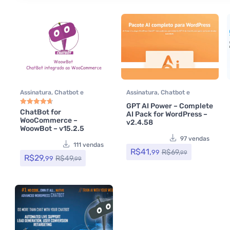
Assinatura
,
Chatbot e
Assinatura
,
Chatbot e
Whatsapp
,
CodeCanyon
,
Whatsapp
,
Formulários
,
GPT AI Power – Complete
Plugins
,
Plugins
Plugins
,
Todos os itens
ChatBot for
AI Pack for WordPress –
Avaliação
4.75
de 5
WooCommerce –
Wocoomerce
,
Todos os itens
,
v2.4.58
WoowBot – v15.2.5
Woocommerce
97 vendas
111 vendas
R$
41,
R$
69,
99
99
R$
29,
R$
49,
99
99