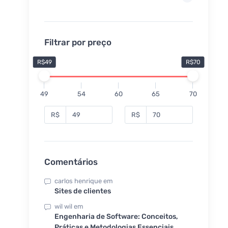
Filtrar por preço
R$49
R$70
49
54
60
65
70
R$
R$
Comentários
carlos henrique
em
Sites de clientes
wil wil
em
Engenharia de Software: Conceitos,
Práticas e Metodologias Essenciais