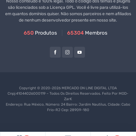
Nosso conteúdo é 100% legal. Todo o código dos temas e plugins
são licenciados sob a Licença GPL. Você é livre para utilizá-los
em quantos domínios quiser. Não somos parceiros e nem afiliados
de nenhum desenvolvedor presente em nosso site.
650
Produtos
65304
Membros
Copyright © 2020-2026 MERCADO ON LINE DIGITAL LTDA
Cnpj:41044026000119 – Todos Os Direitos Reservados. Feito Por
MOD-
ZarK
Endereço: Rua México, Número: 24 Bairro: Jardim Nautilus, Cidade: Cabo
Frio-RJ Cep: 28909-180