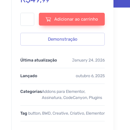
99
BWD creative buttons Elementor addon - v2.6 quantidade
Adicionar ao carrinho
Demonstração
Última atualização
January 24, 2026
Lançado
outubro 6, 2025
Categorias
Addons para Elementor
,
Assinatura
,
CodeCanyon
,
Plugins
Tag
button
,
BWD
,
Creative
,
Criativo
,
Elementor