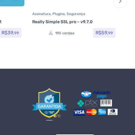
Assinatura
,
Plugins
,
Segurança
Afili
 Pro
,
Mark
1
Really Simple SSL pro – v9.7.0
Tem
Woc
com
R$
39,
R$
59,
99
99
190 vendas