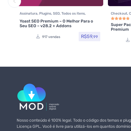
Assinatura
,
Plugins
,
SEO
,
Todos os itens
,
Checkout
,
Woocommerce
,
Yoast SEO
Plugins Wo
Yoast SEO Premium – O Melhor Para o
Woocomme
Super Pa
Seu SEO – v28.2 + Addons
Avaliação
4.8
Premium
R$
59,
99
917 vendas
Nosso conteúdo é 100% legal. Todo o código dos temas e plugi
Licença GPL. Você é livre para utilizá-los em quantos domínio