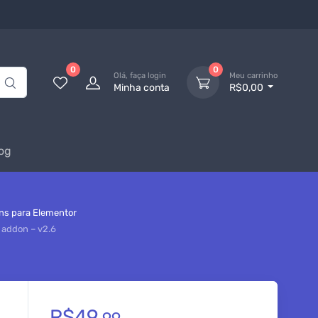
0
0
Olá, faça login
Meu carrinho
Minha conta
R$0,00
og
s para Elementor
 addon – v2.6
R$
49,