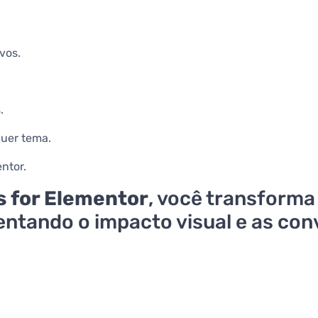
ivos.
.
quer tema.
ntor.
 for Elementor
, você transform
tando o impacto visual e as conv