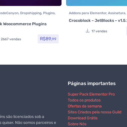
CodeCanyon
,
Dropshipping
,
Plugins
,
Addons para Elementor
,
Assinatura
,
coomerce
,
Todos os itens
,
Crocoblock
,
Crocoblock
,
Elementor
Crocoblock – JetBlocks – v1.5.
rce
Plugins
,
Todos os itens
ck Woocommerce Plugins
3
de 5
17 vendas
R$
89,
99
2667 vendas
Páginas importantes
Super Pack Elementor Pro
Todos os produtos
Ofertas da semana
Sites Criados pela nossa Guild
ns são licenciados sob a
Download Grátis
s quiser. Não somos parceiros e
Sobre Nós