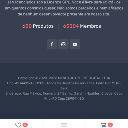
são licenciados sob a Licença GPL. Você é livre para utilizá-los
em quantos domínios quiser. Não somos parceiros e nem afiliados
de nenhum desenvolvedor presente em nosso site.
650
Produtos
65304
Membros
Copyright © 2020-2026 MERCADO ON LINE DIGITAL LTDA
Cnpj:41044026000119 – Todos Os Direitos Reservados. Feito Por
MOD-
ZarK
Endereço: Rua México, Número: 24 Bairro: Jardim Nautilus, Cidade: Cabo
Frio-RJ Cep: 28909-180
0
0