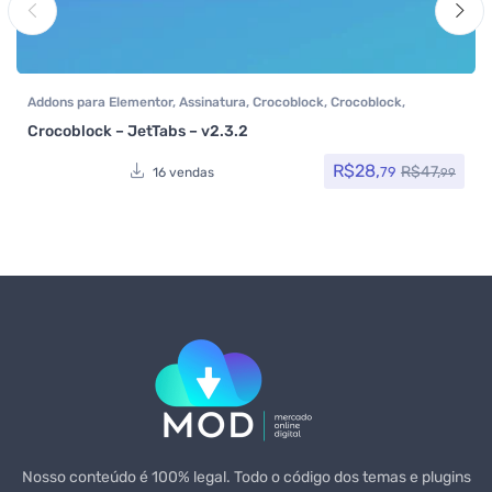
Addons para Elementor
,
Assinatura
,
Crocoblock
,
Crocoblock
,
Elementor Pro
,
Plugins
,
Todos os itens
Crocoblock – JetTabs – v2.3.2
R$
28,
R$
47,
79
16 vendas
99
Nosso conteúdo é 100% legal. Todo o código dos temas e plugins