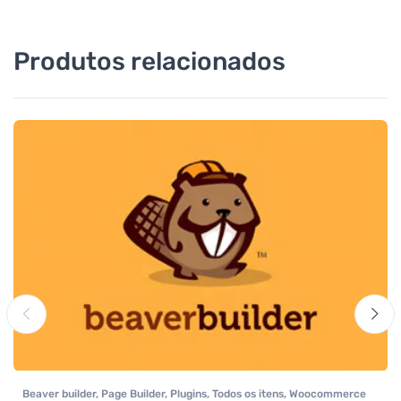
Produtos relacionados
Beaver builder
,
Page Builder
,
Plugins
,
Todos os itens
,
Woocommerce