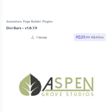
Assinatura
,
Page Builder
,
Plugins
Divi Bars – v1.8.7.9
R$
29,
R$
49,
99
1 Venda
99