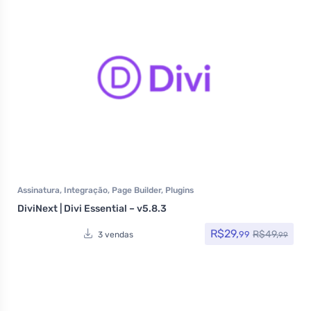
Assinatura
,
Integração
,
Page Builder
,
Plugins
DiviNext | Divi Essential – v5.8.3
R$
29,
R$
49,
99
3 vendas
99