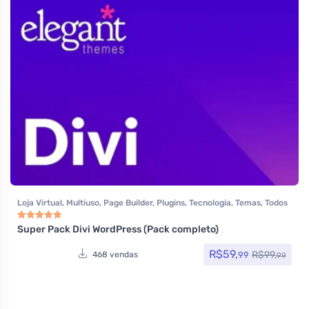
Loja Virtual
,
Multiuso
,
Page Builder
,
Plugins
,
Tecnologia
,
Temas
,
Todos
os itens
,
Woocommerce
Super Pack Divi WordPress (Pack completo)
Avaliação
5.00
de 5
R$
59,
R$
99,
99
468 vendas
99