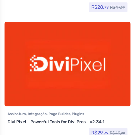
R$
28,
R$
47,
79
99
Assinatura
,
Integração
,
Page Builder
,
Plugins
Divi Pixel – Powerful Tools for Divi Pros – v2.34.1
R$
29,
R$
49,
99
99