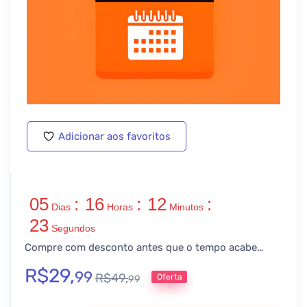
Adicionar aos favoritos
05
:
16
:
12
:
Dias
Horas
Minutos
23
Segundos
Compre com desconto antes que o tempo acabe…
R$
29,
99
R$
49,
Oferta
99