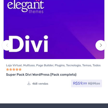
Loja Virtual
,
Multiuso
,
Page Builder
,
Plugins
,
Tecnologia
,
Temas
,
Todos
os itens
,
Woocommerce
Super Pack Divi WordPress (Pack completo)
Avaliação
5.00
de 5
R$
59,
R$
99,
99
468 vendas
99