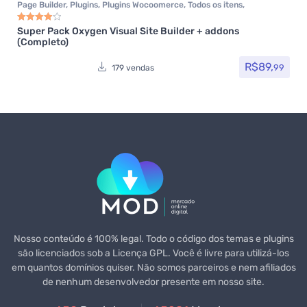
Page Builder
,
Plugins
,
Plugins Wocoomerce
,
Todos os itens
,
Woocommerce
Super Pack Oxygen Visual Site Builder + addons
Avaliação
4.00
de 5
(Completo)
R$
89,
99
179 vendas
Nosso conteúdo é 100% legal. Todo o código dos temas e plugins
são licenciados sob a Licença GPL. Você é livre para utilizá-los
em quantos domínios quiser. Não somos parceiros e nem afiliados
de nenhum desenvolvedor presente em nosso site.