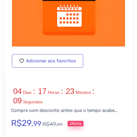
Adicionar aos favoritos
04
:
17
:
23
:
Dias
Horas
Minutos
09
Segundos
Compre com desconto antes que o tempo acabe…
R$
29,
99
R$
49,
Oferta
99