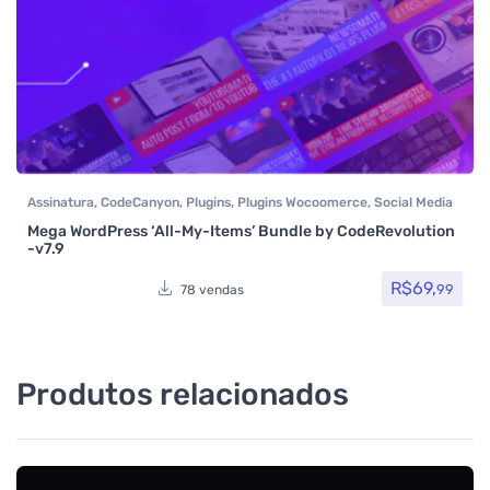
Assinatura
,
CodeCanyon
,
Plugins
,
Plugins Wocoomerce
,
Social Media
Plugins
,
Woocommerce
Mega WordPress ‘All-My-Items’ Bundle by CodeRevolution
-v7.9
R$
69,
99
78 vendas
Produtos relacionados