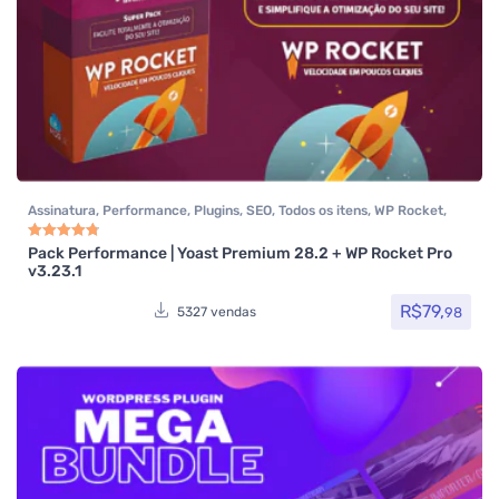
Assinatura
,
Performance
,
Plugins
,
SEO
,
Todos os itens
,
WP Rocket
,
Yoast SEO
Pack Performance | Yoast Premium 28.2 + WP Rocket Pro
Avaliação
4.85
de 5
v3.23.1
R$
79,
98
5327 vendas