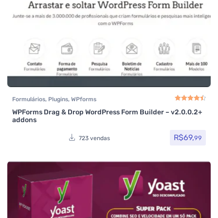
Formulários
,
Plugins
,
WPforms
WPForms Drag & Drop WordPress Form Builder – v2.0.0.2+
Avaliação
4.50
de
addons
R$
69,
99
723 vendas