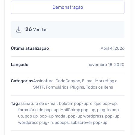
Demonstração
26
Vendas
Última atualização
April 4, 2026
Lançado
novembro 18, 2020
Categorias
Assinatura
,
CodeCanyon
,
E-mail Marketing e
SMTP
,
Formulários
,
Plugins
,
Todos os itens
Tag
assinatura de e-mail
,
boletim pop-up
,
clique pop-up
,
formulário de pop-up
,
MailChimp pop-up
,
plug-in pop-
up
,
pop up
,
pop-up modal
,
pop-up wordpress
,
pop-up
wordpress plug-in
,
popups
,
subscrever pop-up