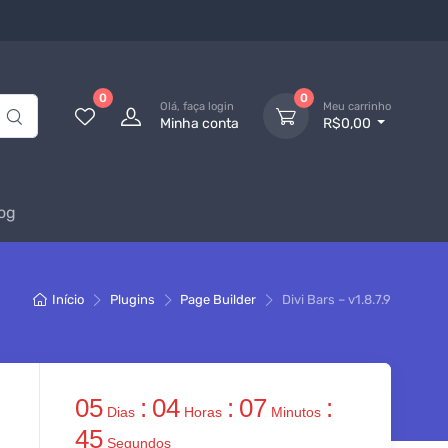
0
0
Olá, faça login
Meu carrinho
Minha conta
R$0,00
og
Início
Plugins
Page Builder
Divi Bars – v1.8.7.9
05
:
04
:
07
:
Dias
Horas
Minutos
44
Segundos