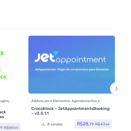
lugins
,
Addons para Elementor
,
Agendamentos e
Assi
e
Reservas
,
Assinatura
,
Crocoblock
,
Crocoblock
,
Plug
Crocoblock – JetAppointmentsBooking
Elementor Pro
,
Plugins
,
Todos os itens
ack
Memb
– v2.5.1.1
Avali
as
Add
R$
28,
R$
47,
79
8 vendas
99
R$
69,
99
99