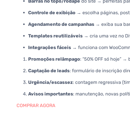
Barras no topo/rodapé
do site → perfeitas pa
Controle de exibição
→ escolha páginas, posts
Agendamento de campanhas
→ exiba sua barr
Templates reutilizáveis
→ cria uma vez no Di
Integrações fáceis
→ funciona com WooCommer
Promoções relâmpago
: “50% OFF só hoje” → b
Captação de leads
: formulário de inscrição dir
Urgência/escassez
: contagem regressiva (ti
Avisos importantes
: manutenção, novas políti
COMPRAR AGORA