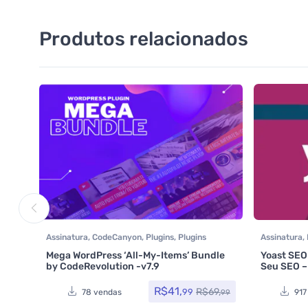
Produtos relacionados
Assinatura
,
CodeCanyon
,
Plugins
,
Plugins
Assinatura
,
Wocoomerce
,
Social Media Plugins
,
Woocomme
Mega WordPress ‘All-My-Items’ Bundle
Yoast SEO
Woocommerce
by CodeRevolution -v7.9
Seu SEO –
R$
41,
R$
69,
99
78 vendas
917
99