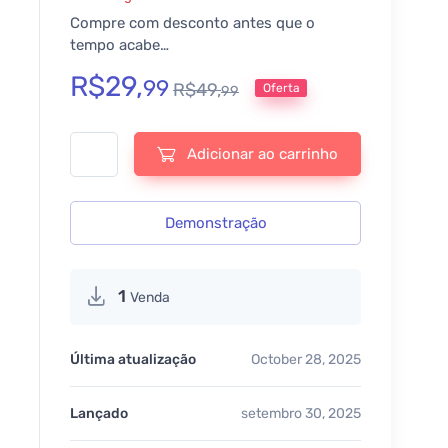
Compre com desconto antes que o
tempo acabe…
R$
29,
99
R$
49,
Oferta
99
Divi Bars - v1.8.7.9 quantidade
Adicionar ao carrinho
Demonstração
1
Venda
Última atualização
October 28, 2025
Lançado
setembro 30, 2025