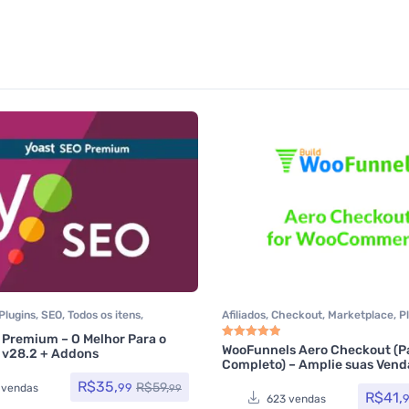
Plugins
,
SEO
,
Todos os itens
,
Afiliados
,
Checkout
,
Marketplace
,
P
rce
,
Yoast SEO
Plugins Wocoomerce
,
Woocommerc
 Premium – O Melhor Para o
WooFunnels Aero Checkout (P
 v28.2 + Addons
Avaliação
5.00
de 5
Completo) – Amplie suas Vend
R$
35,
R$
59,
99
 vendas
99
R$
41,
623 vendas