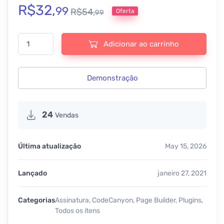
R$
32,
99
R$
54,
Oferta
99
Master Slider – Advanced WordPress Slider Plugin - v3.7.15 quant
Adicionar ao carrinho
Demonstração
24
Vendas
Última atualização
May 15, 2026
Lançado
janeiro 27, 2021
Categorias
Assinatura
,
CodeCanyon
,
Page Builder
,
Plugins
,
Todos os itens