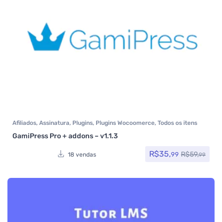
Afiliados
,
Assinatura
,
Plugins
,
Plugins Wocoomerce
,
Todos os itens
GamiPress Pro + addons – v1.1.3
R$
35,
R$
59,
99
18 vendas
99