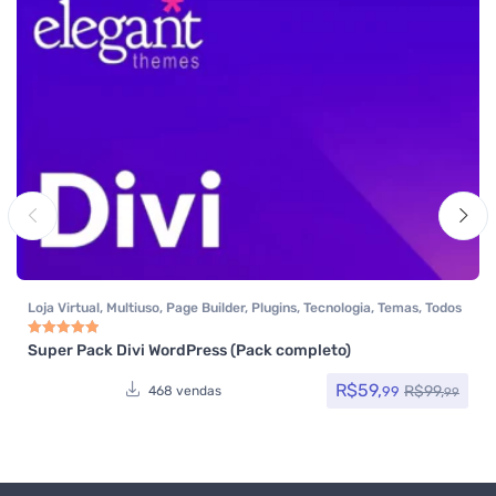
Loja Virtual
,
Multiuso
,
Page Builder
,
Plugins
,
Tecnologia
,
Temas
,
Todos
os itens
,
Woocommerce
Super Pack Divi WordPress (Pack completo)
Avaliação
5.00
de 5
R$
59,
R$
99,
99
468 vendas
99