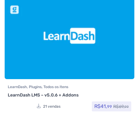
LearnDash
,
Plugins
,
Todos os itens
LearnDash LMS – v5.0.6 + Addons
R$
41,
R$
69,
99
21 vendas
99