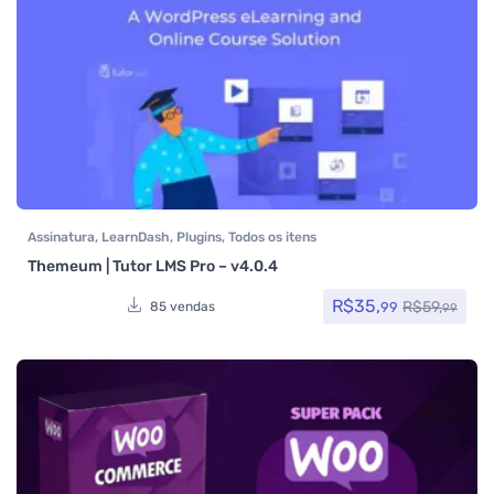
Assinatura
,
LearnDash
,
Plugins
,
Todos os itens
Themeum | Tutor LMS Pro – v4.0.4
R$
35,
R$
59,
99
85 vendas
99