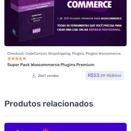
Checkout
,
CodeCanyon
,
Dropshipping
,
Plugins
,
Plugins Wocoomerce
,
Todos os itens
,
Woocommerce
Super Pack Woocommerce Plugins Premium
Avaliação
4.83
de 5
R$
53,
R$
89,
99
2667 vendas
99
Produtos relacionados