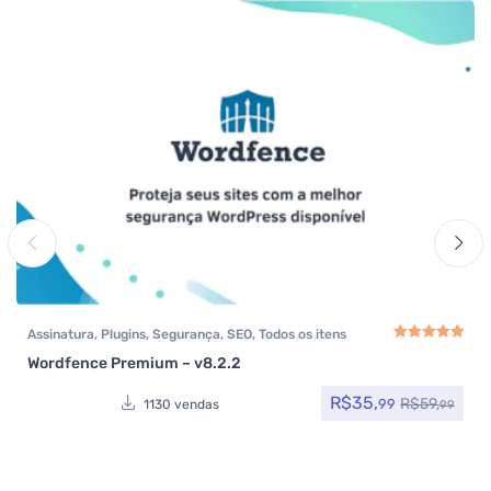
Assinatura
,
Plugins
,
Segurança
,
SEO
,
Todos os itens
Wordfence Premium – v8.2.2
Avaliação
5.00
de
R$
35,
R$
59,
99
1130 vendas
99