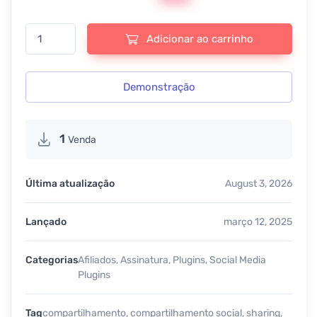
Novashare – WordPress Social Sharing - v1.6.8 quantidade
Adicionar ao carrinho
Demonstração
1
Venda
Última atualização
August 3, 2026
Lançado
março 12, 2025
Categorias
Afiliados
,
Assinatura
,
Plugins
,
Social Media
Plugins
Tag
compartilhamento
,
compartilhamento social
,
sharing
,