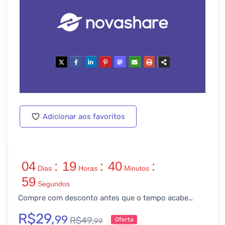
Adicionar aos favoritos
04
:
19
:
40
:
Dias
Horas
Minutos
59
Segundos
Compre com desconto antes que o tempo acabe…
R$
29,
99
R$
49,
Oferta
99