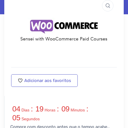
Adicionar aos favoritos
04
:
19
:
09
:
Dias
Horas
Minutos
05
Segundos
Compre com desconto antes que o tempo acabe…