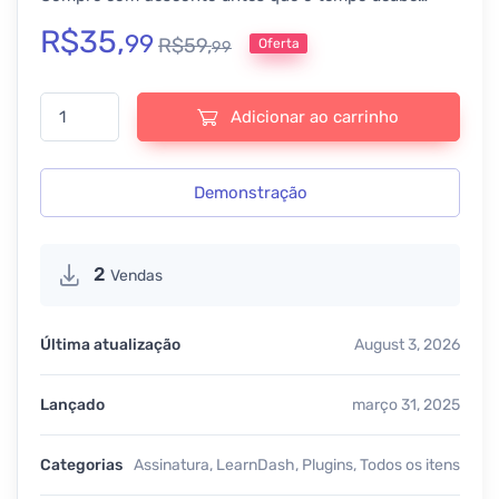
R$
35,
99
R$
59,
Oferta
99
Sensei with WooCommerce Paid Courses - v4.26.2.1.24.8 + Add
Adicionar ao carrinho
Demonstração
2
Vendas
Última atualização
August 3, 2026
Lançado
março 31, 2025
Categorias
Assinatura
,
LearnDash
,
Plugins
,
Todos os itens