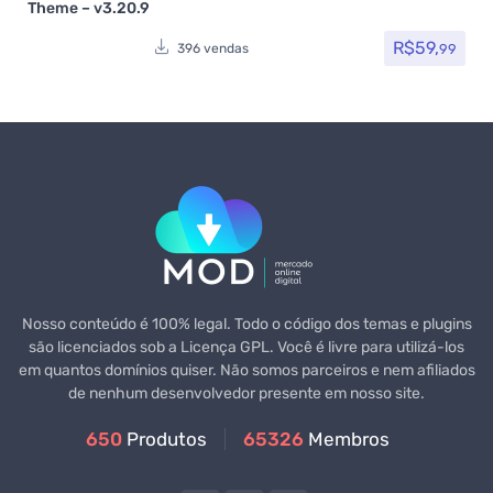
Avaliação
5.00
de 5
Theme – v3.20.9
R$
59,
99
396 vendas
Nosso conteúdo é 100% legal. Todo o código dos temas e plugins
são licenciados sob a Licença GPL. Você é livre para utilizá-los
em quantos domínios quiser. Não somos parceiros e nem afiliados
de nenhum desenvolvedor presente em nosso site.
650
Produtos
65326
Membros