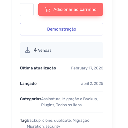
Solid Backups / BackupBuddy - v9.1.18 quantidade
Adicionar ao carrinho
Demonstração
4
Vendas
Última atualização
February 17, 2026
Lançado
abril 2, 2025
Categorias
Assinatura
,
Migração e Backup
,
Plugins
,
Todos os itens
Tag
Backup
,
clone
,
duplicate
,
Migração
,
Migration
,
security