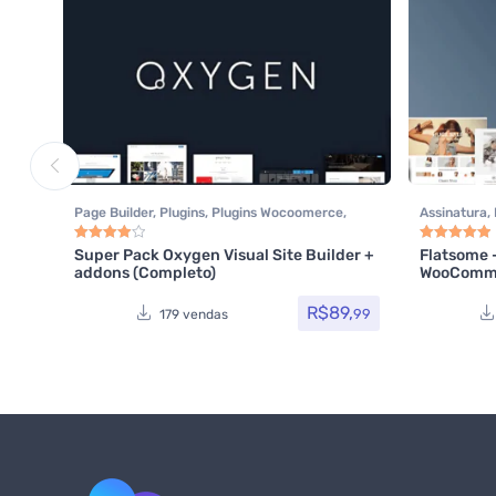
Page Builder
,
Plugins
,
Plugins Wocoomerce
,
Assinatura
,
Todos os itens
,
Woocommerce
Themefores
Super Pack Oxygen Visual Site Builder +
Flatsome 
Avaliação
4.00
de 5
Avaliação
5.0
addons (Completo)
WooComme
R$
89,
99
179 vendas