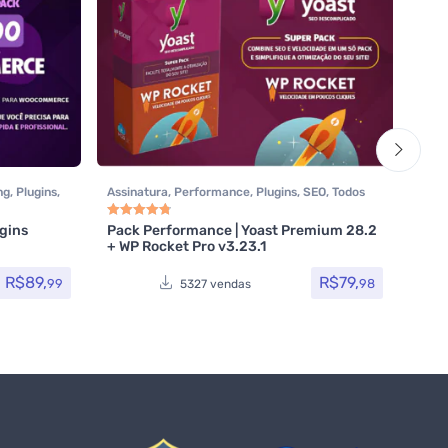
ng
,
Plugins
,
Assinatura
,
Performance
,
Plugins
,
SEO
,
Todos
Assi
,
os itens
,
WP Rocket
,
Yoast SEO
Todos
WP 
gins
Pack Performance | Yoast Premium 28.2
Ilim
Avaliação
4.85
de 5
+ WP Rocket Pro v3.23.1
R$
89,
R$
79,
99
98
5327 vendas