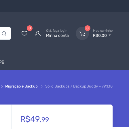
0
0
Olá, faça login
Meu carrinho
Minha conta
R$0,00
og
Migração e Backup
Solid Backups / BackupBuddy – v9.1.18
R$
49,
99