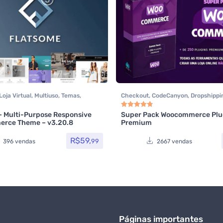
Loja Virtual
,
Multiuso
,
Temas
,
Checkout
,
CodeCanyon
,
Dropshippi
t
,
Todos os itens
,
Woocommerce
Plugins Wocoomerce
,
Todos os itens
Woocommerce
– Multi-Purpose Responsive
Super Pack Woocommerce Plu
0
de 5
Avaliação
4.83
de 5
rce Theme – v3.20.8
Premium
R$
59,
99
396 vendas
2667 vendas
Páginas importantes