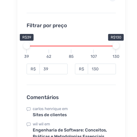
Filtrar por preço
R$39
R$130
39
62
85
107
130
R$
R$
Comentários
carlos henrique
em
Sites de clientes
wil wil
em
Engenharia de Software: Conceitos,
Práticas e Metodologias Essenciais