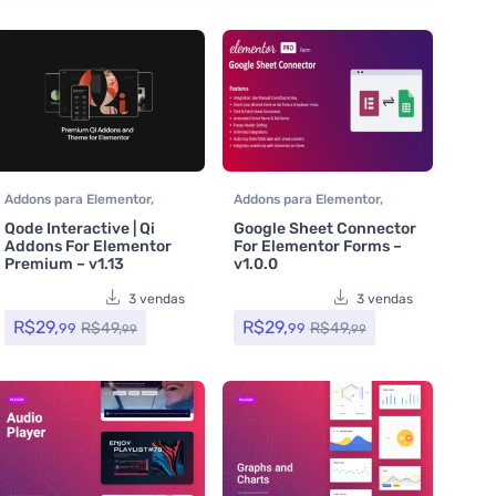
Addons para Elementor
,
Addons para Elementor
,
Assinatura
,
Plugins
Assinatura
,
Plugins
Qode Interactive | Qi
Google Sheet Connector
Addons For Elementor
For Elementor Forms –
Premium – v1.13
v1.0.0
3 vendas
3 vendas
R$
29,
R$
29,
R$
49,
R$
49,
99
99
99
99