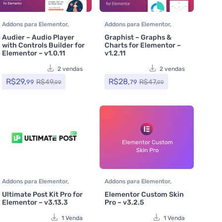
Addons para Elementor
,
Addons para Elementor
,
Assinatura
,
Plugins
Assinatura
,
CodeCanyon
,
Audier – Audio Player
Graphist – Graphs &
Plugins
with Controls Builder for
Charts for Elementor –
Elementor – v1.0.11
v1.2.11
2 vendas
2 vendas
R$
29,
R$
28,
R$
49,
R$
47,
99
79
99
99
Addons para Elementor
,
Addons para Elementor
,
Assinatura
,
Plugins
Assinatura
,
Plugins
Ultimate Post Kit Pro for
Elementor Custom Skin
Elementor – v3.13.3
Pro – v3.2.5
1 Venda
1 Venda