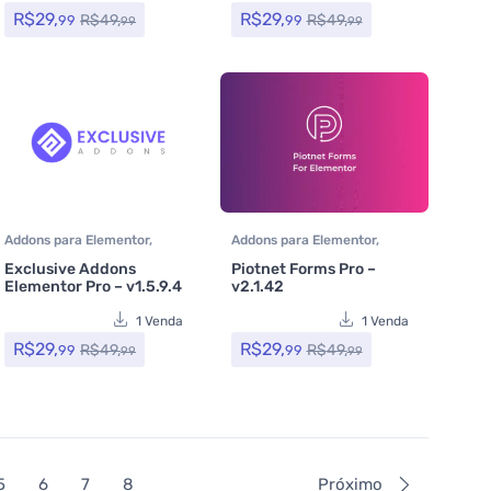
R$
29,
R$
29,
R$
49,
R$
49,
99
99
99
99
Addons para Elementor
,
Addons para Elementor
,
Assinatura
,
Plugins
Assinatura
,
Formulários
,
Exclusive Addons
Piotnet Forms Pro –
Plugins
Elementor Pro – v1.5.9.4
v2.1.42
1 Venda
1 Venda
R$
29,
R$
29,
R$
49,
R$
49,
99
99
99
99
5
6
7
8
Próximo