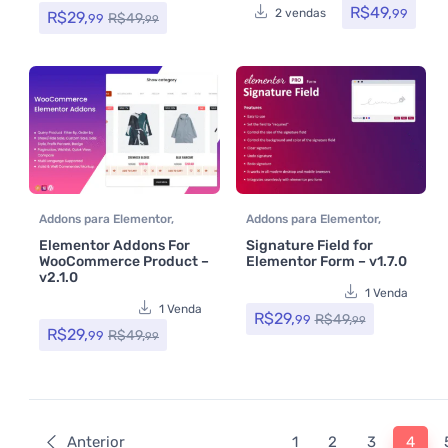
R$
49,
99
2 vendas
R$
29,
R$
49,
99
99
Addons para Elementor
,
Addons para Elementor
,
Assinatura
,
Plugins
,
Plugins
Assinatura
,
Formulários
,
Elementor Addons For
Signature Field for
Wocoomerce
Plugins
WooCommerce Product –
Elementor Form – v1.7.0
v2.1.0
1 Venda
1 Venda
R$
29,
R$
49,
99
99
R$
29,
R$
49,
99
99
Anterior
1
2
3
4