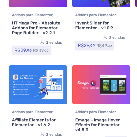
Addons para Elementor
,
Addons para Elementor
,
Assinatura
,
Plugins
Assinatura
,
CodeCanyon
,
HT Mega Pro – Absolute
Invent Slider for
Plugins
Addons for Elementor
Elementor – v1.0.9
Page Builder – v2.2.1
2 vendas
2 vendas
R$
29,
R$
49,
99
99
R$
29,
R$
49,
99
99
Addons para Elementor
,
Addons para Elementor
,
Afiliados
,
Assinatura
,
Plugins
Assinatura
,
Page Builder
Affiliate Elements for
Emage – Image Hover
Elementor – v1.6.2
Effects for Elementor –
v4.5.3
2 vendas