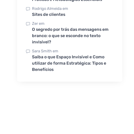
Rodrigo Almeida
em
Sites de clientes
Zer
em
O segredo por trás das mensagens em
branco: o que se esconde no texto
invisível?
Sara Smith
em
Saiba o que Espaço Invisível e Como
utilizar de forma Estratégica: Tipos e
Benefícios