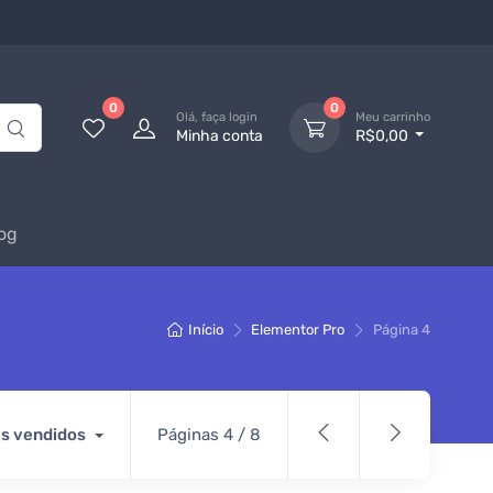
0
0
Olá, faça login
Meu carrinho
Minha conta
R$0,00
og
Início
Elementor Pro
Página 4
s vendidos
Páginas 4 / 8