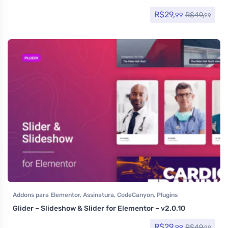
R$
29,
R$
49,
99
99
Addons para Elementor
,
Assinatura
,
CodeCanyon
,
Plugins
Glider – Slideshow & Slider for Elementor – v2.0.10
R$
29,
R$
49,
99
99