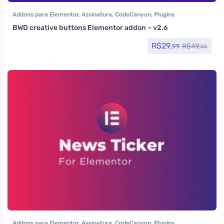
Addons para Elementor
,
Assinatura
,
CodeCanyon
,
Plugins
BWD creative buttons Elementor addon – v2.6
R$
29,
R$
49,
99
99
Addons para Elementor
,
Assinatura
,
CodeCanyon
,
Plugins