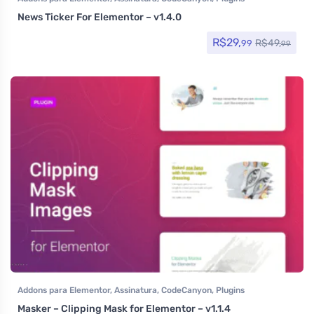
News Ticker For Elementor – v1.4.0
R$
29,
R$
49,
99
99
Addons para Elementor
,
Assinatura
,
CodeCanyon
,
Plugins
Masker – Clipping Mask for Elementor – v1.1.4