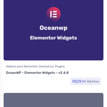
Addons para Elementor
,
Assinatura
,
Plugins
OceanWP – Elementor Widgets – v2.4.8
R$
29,
R$
49,
99
99