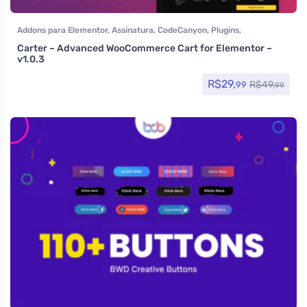
Addons para Elementor
,
Assinatura
,
CodeCanyon
,
Plugins
,
Woocommerce
Carter – Advanced WooCommerce Cart for Elementor –
v1.0.3
R$
29,
R$
49,
99
99