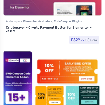
Addons para Elementor
,
Assinatura
,
CodeCanyon
,
Plugins
Criptopayer – Crypto Payment Button for Elementor –
v1.0.2
R$
29,
R$
49,
99
99