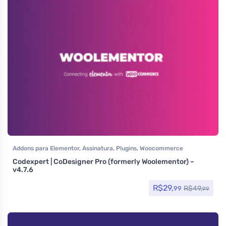
Addons para Elementor
,
Assinatura
,
Plugins
,
Woocommerce
Codexpert | CoDesigner Pro (formerly Woolementor) –
v4.7.6
R$
29,
R$
49,
99
99