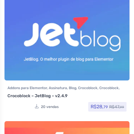
Addons para Elementor
,
Assinatura
,
Blog
,
Crocoblock
,
Crocoblock
,
Elementor Pro
,
Plugins
,
Todos os itens
Crocoblock – JetBlog – v2.4.9
R$
28,
R$
47,
79
20 vendas
99