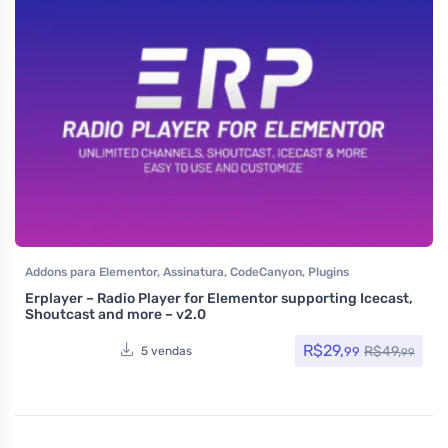
Addons para Elementor
,
Assinatura
,
CodeCanyon
,
Plugins
Erplayer – Radio Player for Elementor supporting Icecast,
Shoutcast and more – v2.0
R$
29,
R$
49,
99
5 vendas
99