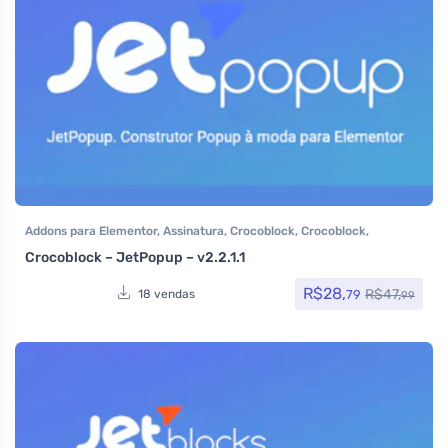
Addons para Elementor
,
Assinatura
,
Crocoblock
,
Crocoblock
,
Elementor Pro
,
Plugins
,
Pop-up
,
Todos os itens
Crocoblock – JetPopup – v2.2.1.1
R$
28,
R$
47,
79
18 vendas
99