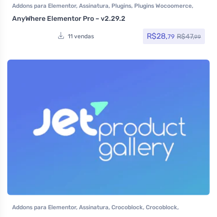
Addons para Elementor
,
Assinatura
,
Plugins
,
Plugins Wocoomerce
,
Woocommerce
AnyWhere Elementor Pro – v2.29.2
R$
28,
R$
47,
79
11 vendas
99
Addons para Elementor
,
Assinatura
,
Crocoblock
,
Crocoblock
,
Elementor Pro
,
Plugins
,
Plugins Wocoomerce
,
Todos os itens
,