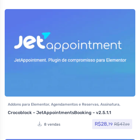
Addons para Elementor
,
Agendamentos e Reservas
,
Assinatura
,
Crocoblock
,
Crocoblock
,
Elementor Pro
,
Plugins
,
Todos os itens
Crocoblock – JetAppointmentsBooking – v2.5.1.1
R$
28,
R$
47,
79
8 vendas
99