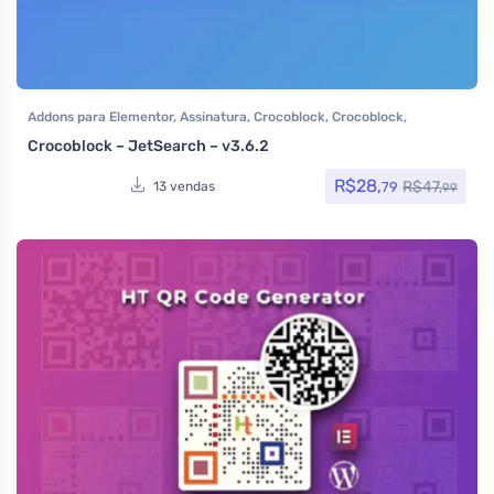
Addons para Elementor
,
Assinatura
,
Crocoblock
,
Crocoblock
,
Elementor Pro
,
Plugins
,
Todos os itens
Crocoblock – JetSearch – v3.6.2
R$
28,
R$
47,
79
13 vendas
99