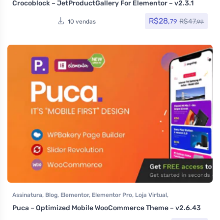
Crocoblock – JetProductGallery For Elementor – v2.3.1
Woocommerce
R$
28,
R$
47,
79
10 vendas
99
Assinatura
,
Blog
,
Elementor
,
Elementor Pro
,
Loja Virtual
,
MarketPlace
,
Multiuso
,
Portfolio
,
Saúde e Beleza
,
Som e video
,
Puca – Optimized Mobile WooCommerce Theme – v2.6.43
Tecnologia
,
Temas
,
Themeforest
,
Todos os itens
,
Woocommerce