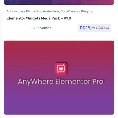
Addons para Elementor
,
Assinatura
,
CodeCanyon
,
Plugins
,
Woocommerce
Elementor Widgets Mega Pack – V1.0
R$
28,
R$
47,
79
11 vendas
99