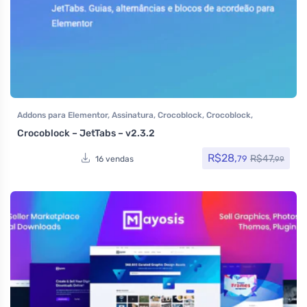
Addons para Elementor
,
Assinatura
,
Crocoblock
,
Crocoblock
,
Elementor Pro
,
Plugins
,
Todos os itens
Crocoblock – JetTabs – v2.3.2
R$
28,
R$
47,
79
16 vendas
99