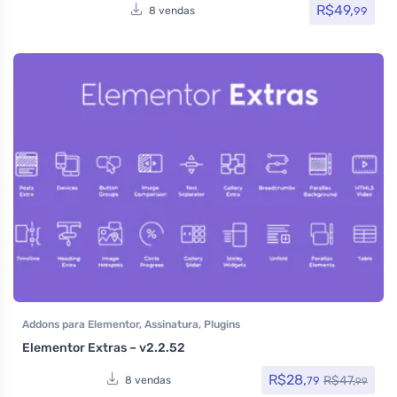
R$
49,
99
8 vendas
Addons para Elementor
,
Assinatura
,
Plugins
Elementor Extras – v2.2.52
R$
28,
R$
47,
79
8 vendas
99