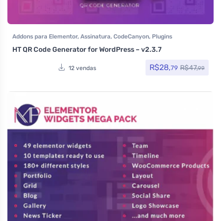
Addons para Elementor
,
Assinatura
,
CodeCanyon
,
Plugins
HT QR Code Generator for WordPress – v2.3.7
R$
28,
R$
47,
79
12 vendas
99