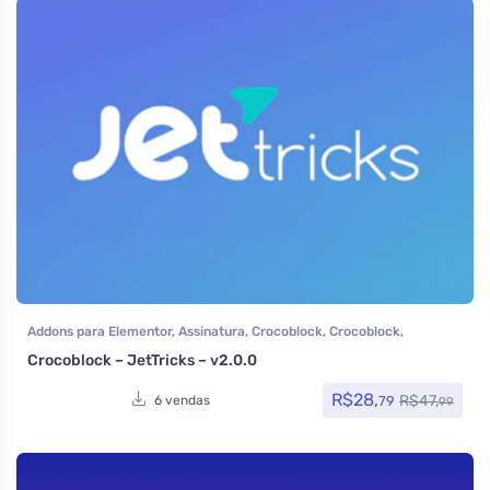
Addons para Elementor
,
Assinatura
,
Crocoblock
,
Crocoblock
,
Elementor Pro
,
Plugins
,
Todos os itens
Crocoblock – JetTricks – v2.0.0
R$
28,
R$
47,
79
6 vendas
99