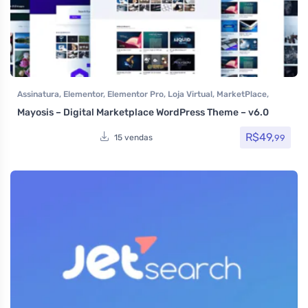
Assinatura
,
Elementor
,
Elementor Pro
,
Loja Virtual
,
MarketPlace
,
Multiuso
,
Temas
,
Themeforest
,
Woocommerce
Mayosis – Digital Marketplace WordPress Theme – v6.0
R$
49,
99
15 vendas