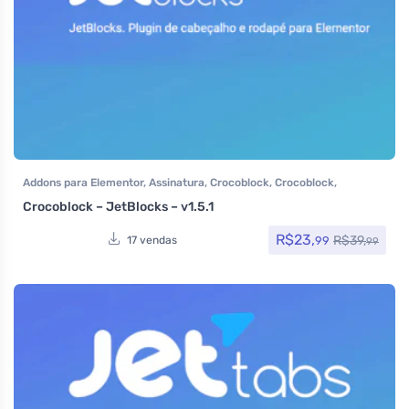
Addons para Elementor
,
Assinatura
,
Crocoblock
,
Crocoblock
,
Elementor Pro
,
Plugins
,
Todos os itens
Crocoblock – JetBlocks – v1.5.1
R$
23,
R$
39,
99
17 vendas
99