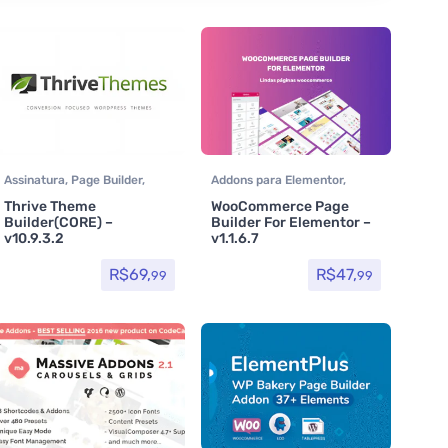
Assinatura
,
Page Builder
,
Addons para Elementor
,
Plugins
,
Thrive plugins
,
Assinatura
,
Page Builder
,
Thrive Theme
WooCommerce Page
Thrive Themes
Woocommerce
Builder(CORE) –
Builder For Elementor –
v10.9.3.2
v1.1.6.7
R$
69,
R$
47,
99
99