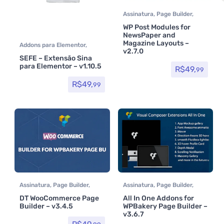
Assinatura
,
Page Builder
,
Plugins
WP Post Modules for
NewsPaper and
Magazine Layouts –
Addons para Elementor
,
v2.7.0
Assinatura
,
Page Builder
SEFE – Extensão Sina
para Elementor – v1.10.5
R$
49,
99
R$
49,
99
Assinatura
,
Page Builder
,
Assinatura
,
Page Builder
,
Plugins
,
Woocommerce
Plugins
DT WooCommerce Page
All In One Addons for
Builder – v3.4.5
WPBakery Page Builder –
v3.6.7