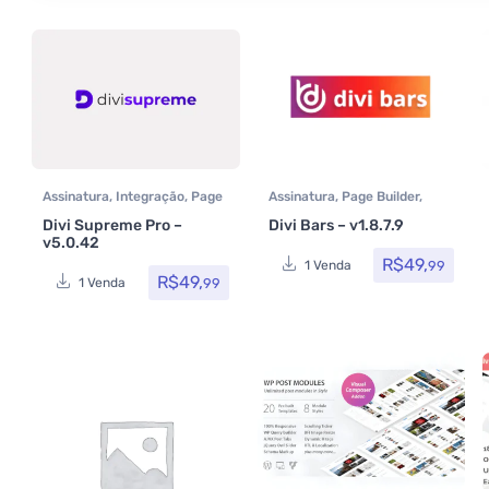
Assinatura
,
Integração
,
Page
Assinatura
,
Page Builder
,
Builder
,
Plugins
Plugins
Divi Supreme Pro –
Divi Bars – v1.8.7.9
v5.0.42
R$
49,
99
1 Venda
R$
49,
99
1 Venda