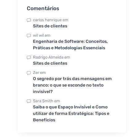
Comentários
carlos henrique
em
Sites de clientes
wil wil
em
Engenharia de Software: Conceitos,
Práticas e Metodologias Essenciais
Rodrigo Almeida
em
Sites de clientes
Zer
em
O segredo por trás das mensagens em
branco: o que se esconde no texto
invisível?
Sara Smith
em
Saiba o que Espaço Invisível e Como
utilizar de forma Estratégica: Tipos e
Benefícios