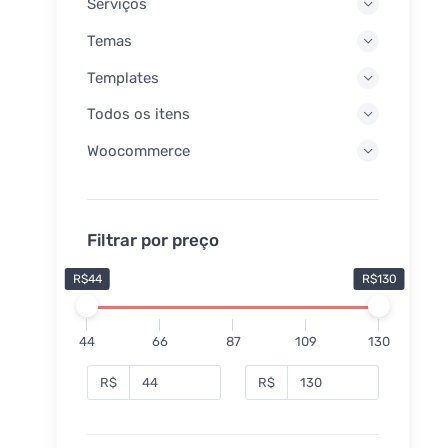
Serviços
Temas
Templates
Todos os itens
Woocommerce
Filtrar por preço
R$44
R$130
44
66
87
109
130
R$
R$