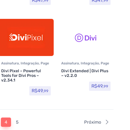
R$
47,
R$
47,
99
99
Assinatura
,
Integração
,
Page
Assinatura
,
Integração
,
Page
Builder
,
Plugins
Builder
,
Plugins
Divi Pixel – Powerful
Divi Extended | Divi Plus
Tools for Divi Pros –
– v2.2.0
v2.34.1
R$
49,
99
R$
49,
99
4
5
Próximo