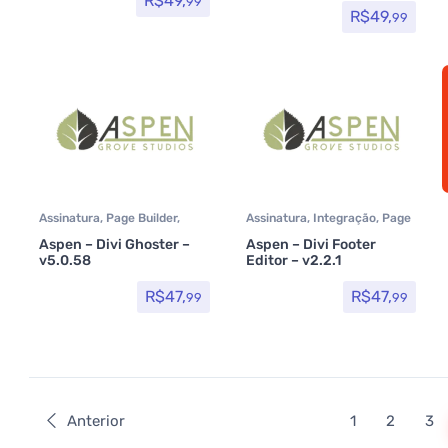
R$
49,
99
R$
49,
99
Assinatura
,
Page Builder
,
Assinatura
,
Integração
,
Page
Plugins
Builder
,
Plugins
Aspen – Divi Ghoster –
Aspen – Divi Footer
v5.0.58
Editor – v2.2.1
R$
47,
R$
47,
99
99
Anterior
1
2
3