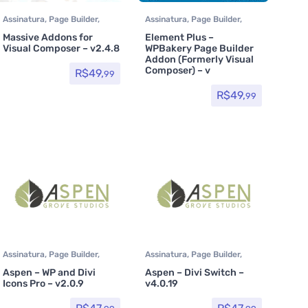
Assinatura
,
Page Builder
,
Assinatura
,
Page Builder
,
Plugins
Plugins
Massive Addons for
Element Plus –
Visual Composer – v2.4.8
WPBakery Page Builder
Addon (Formerly Visual
Composer) – v
R$
49,
99
R$
49,
99
Assinatura
,
Page Builder
,
Assinatura
,
Page Builder
,
Plugins
Plugins
Aspen – WP and Divi
Aspen – Divi Switch –
Icons Pro – v2.0.9
v4.0.19