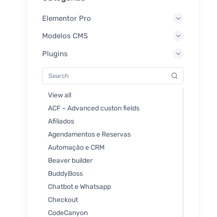
Elementor Pro
Modelos CMS
Plugins
View all
ACF – Advanced custon fields
Afiliados
Agendamentos e Reservas
Automação e CRM
Beaver builder
BuddyBoss
Chatbot e Whatsapp
Checkout
CodeCanyon