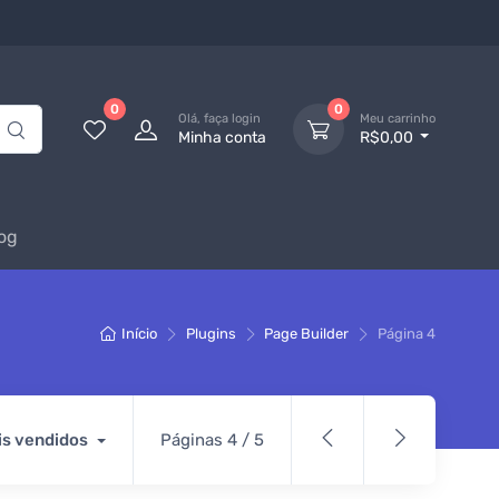
0
0
Olá, faça login
Meu carrinho
Minha conta
R$0,00
og
Início
Plugins
Page Builder
Página 4
is vendidos
Páginas 4 / 5