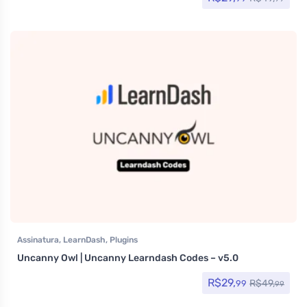
Assinatura
,
LearnDash
,
Plugins
Uncanny Owl | Uncanny Learndash Codes – v5.0
R$
29,
R$
49,
99
99