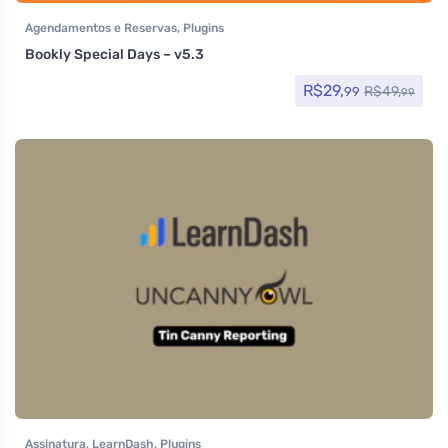
Agendamentos e Reservas
,
Plugins
Bookly Special Days – v5.3
R$
29,
R$
49,
99
99
Assinatura
,
LearnDash
,
Plugins