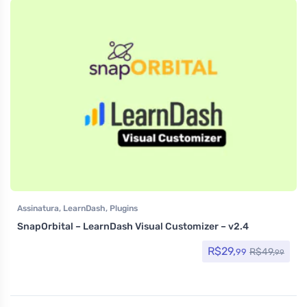
Assinatura
,
LearnDash
,
Plugins
SnapOrbital – LearnDash Visual Customizer – v2.4
R$
29,
R$
49,
99
99