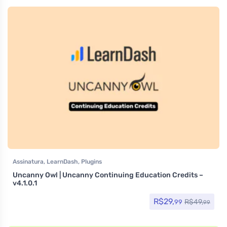
Assinatura
,
LearnDash
,
Plugins
Uncanny Owl | Uncanny Continuing Education Credits –
v4.1.0.1
R$
29,
R$
49,
99
99