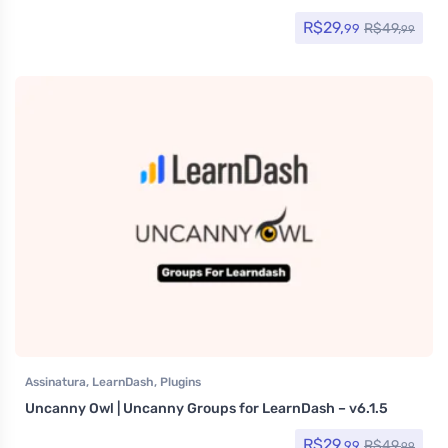
R$
29,
R$
49,
99
99
Assinatura
,
LearnDash
,
Plugins
Uncanny Owl | Uncanny Groups for LearnDash – v6.1.5
R$
29,
R$
49,
99
99