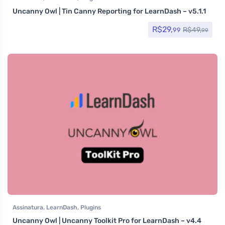
Uncanny Owl | Tin Canny Reporting for LearnDash – v5.1.1
R$
29,
R$
49,
99
99
Assinatura
,
LearnDash
,
Plugins
Uncanny Owl | Uncanny Toolkit Pro for LearnDash – v4.4