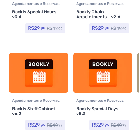
Agendamentos e Reservas
,
Agendamentos e Reservas
,
Plugins
Plugins
Bookly Special Hours –
Bookly Chain
v3.4
Appointments – v2.6
R$
29,
R$
29,
R$
49,
R$
49,
99
99
99
99
Agendamentos e Reservas
,
Agendamentos e Reservas
,
Plugins
Plugins
Bookly Staff Cabinet –
Bookly Special Days –
v6.2
v5.3
R$
29,
R$
29,
R$
49,
R$
49,
99
99
99
99