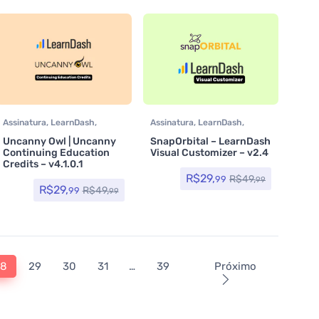
Assinatura
,
LearnDash
,
Assinatura
,
LearnDash
,
Plugins
Plugins
Uncanny Owl | Uncanny
SnapOrbital – LearnDash
Continuing Education
Visual Customizer – v2.4
Credits – v4.1.0.1
R$
29,
R$
49,
99
99
R$
29,
R$
49,
99
99
28
29
30
31
…
39
Próximo