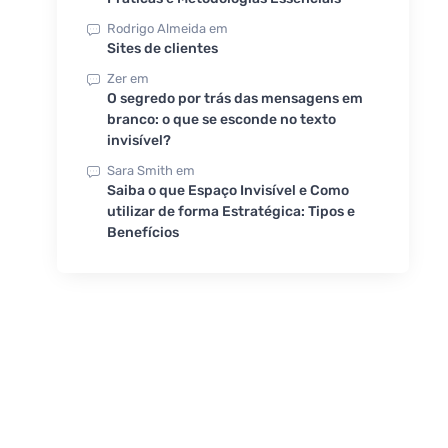
Rodrigo Almeida
em
Sites de clientes
Zer
em
O segredo por trás das mensagens em
branco: o que se esconde no texto
invisível?
Sara Smith
em
Saiba o que Espaço Invisível e Como
utilizar de forma Estratégica: Tipos e
Benefícios