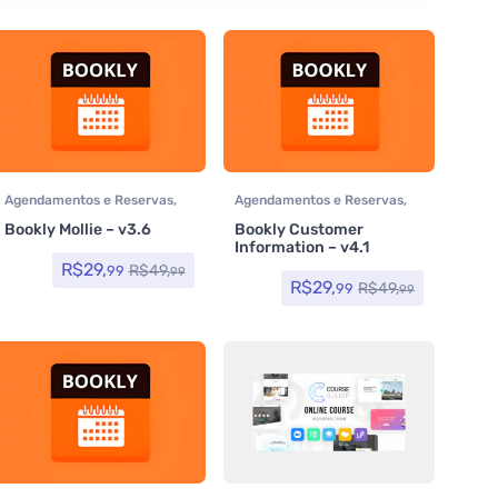
Agendamentos e Reservas
,
Agendamentos e Reservas
,
Plugins
Plugins
Bookly Mollie – v3.6
Bookly Customer
Information – v4.1
R$
29,
R$
49,
99
99
R$
29,
R$
49,
99
99