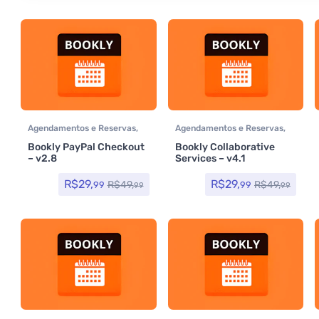
Agendamentos e Reservas
,
Agendamentos e Reservas
,
Plugins
Plugins
Bookly PayPal Checkout
Bookly Collaborative
– v2.8
Services – v4.1
R$
29,
R$
29,
R$
49,
R$
49,
99
99
99
99