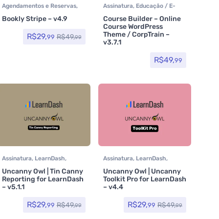
Agendamentos e Reservas
,
Assinatura
,
Educação / E-
Plugins
learning
,
Temas
,
Bookly Stripe – v4.9
Course Builder – Online
Themeforest
Course WordPress
Theme / CorpTrain –
R$
29,
R$
49,
99
99
v3.7.1
R$
49,
99
Assinatura
,
LearnDash
,
Assinatura
,
LearnDash
,
Plugins
Plugins
Uncanny Owl | Tin Canny
Uncanny Owl | Uncanny
Reporting for LearnDash
Toolkit Pro for LearnDash
– v5.1.1
– v4.4
R$
29,
R$
29,
R$
49,
R$
49,
99
99
99
99