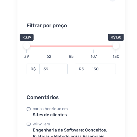
Filtrar por preço
R$39
R$130
39
62
85
107
130
R$
R$
Comentários
carlos henrique
em
Sites de clientes
wil wil
em
Engenharia de Software: Conceitos,
Práticas e Metodologias Essenciais