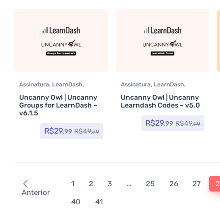
Assinatura
,
LearnDash
,
Assinatura
,
LearnDash
,
Plugins
Plugins
Uncanny Owl | Uncanny
Uncanny Owl | Uncanny
Groups for LearnDash –
Learndash Codes – v5.0
v6.1.5
R$
29,
R$
49,
99
99
R$
29,
R$
49,
99
99
1
2
3
…
25
26
27
Anterior
40
41