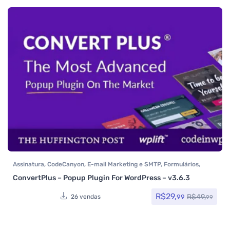
Assinatura
,
CodeCanyon
,
E-mail Marketing e SMTP
,
Formulários
,
Plugins
,
Todos os itens
ConvertPlus – Popup Plugin For WordPress – v3.6.3
R$
29,
R$
49,
99
26 vendas
99