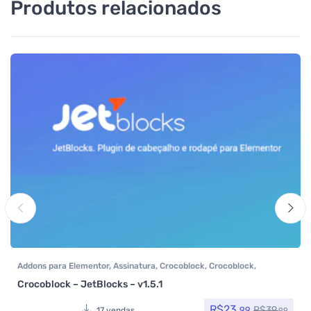
Produtos relacionados
Addons para Elementor
,
Assinatura
,
Crocoblock
,
Crocoblock
,
Elementor Pro
,
Plugins
,
Todos os itens
Crocoblock – JetBlocks – v1.5.1
R$
23,
R$
39,
99
17 vendas
99