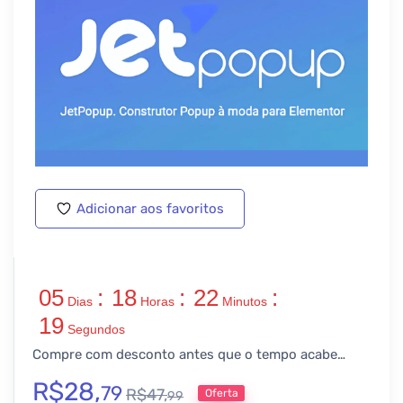
Adicionar aos favoritos
05
:
18
:
22
:
Dias
Horas
Minutos
19
Segundos
Compre com desconto antes que o tempo acabe…
R$
28,
79
R$
47,
Oferta
99