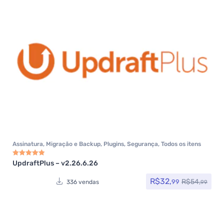
Assinatura
,
Migração e Backup
,
Plugins
,
Segurança
,
Todos os itens
UpdraftPlus – v2.26.6.26
Avaliação
5.00
de 5
R$
32,
R$
54,
99
336 vendas
99