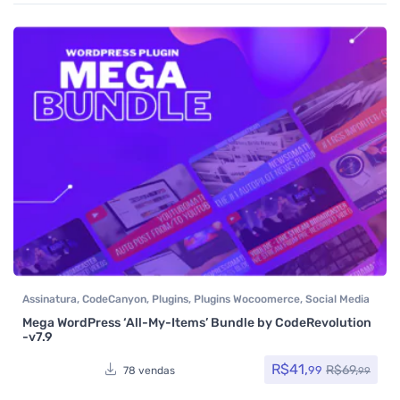
Assinatura
,
CodeCanyon
,
Plugins
,
Plugins Wocoomerce
,
Social Media
Plugins
,
Woocommerce
Mega WordPress ‘All-My-Items’ Bundle by CodeRevolution
-v7.9
R$
41,
R$
69,
99
78 vendas
99