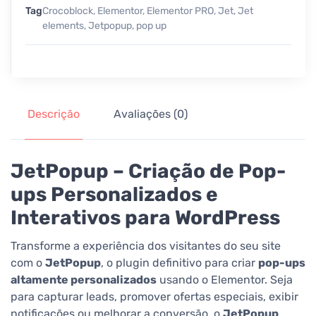
Tag
Crocoblock
,
Elementor
,
Elementor PRO
,
Jet
,
Jet
elements
,
Jetpopup
,
pop up
Descrição
Avaliações (0)
JetPopup – Criação de Pop-
ups Personalizados e
Interativos para WordPress
Transforme a experiência dos visitantes do seu site
com o
JetPopup
, o plugin definitivo para criar
pop-ups
altamente personalizados
usando o Elementor. Seja
para capturar leads, promover ofertas especiais, exibir
notificações ou melhorar a conversão, o
JetPopup