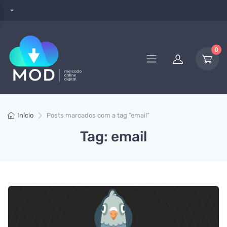
0
Início
Posts marcados com a tag “email”
Tag: email