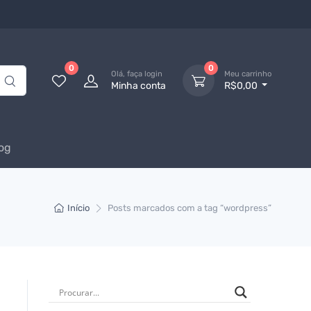
0
0
Olá, faça login
Meu carrinho
Minha conta
R$0,00
og
Início
Posts marcados com a tag “wordpress”