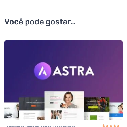
Você pode gostar…
Elementor
,
Multiuso
,
Temas
,
Todos os itens