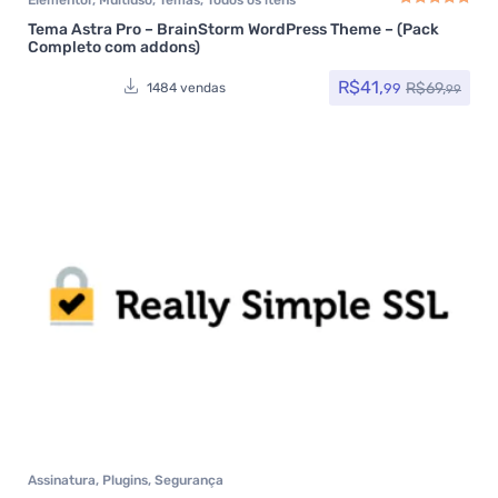
Tema Astra Pro – BrainStorm WordPress Theme – (Pack
Avaliação
5.00
de
Completo com addons)
R$
41,
R$
69,
99
1484 vendas
99
Assinatura
,
Plugins
,
Segurança