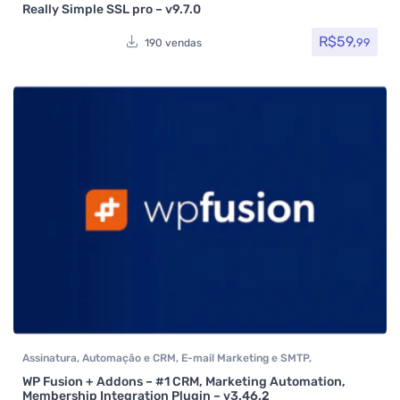
Really Simple SSL pro – v9.7.0
R$
59,
99
190 vendas
Assinatura
,
Automação e CRM
,
E-mail Marketing e SMTP
,
Formulários
,
Integração
,
Plugins
,
Social Media Plugins
,
Todos os
WP Fusion + Addons – #1 CRM, Marketing Automation,
itens
,
Woocommerce
Membership Integration Plugin – v3.46.2